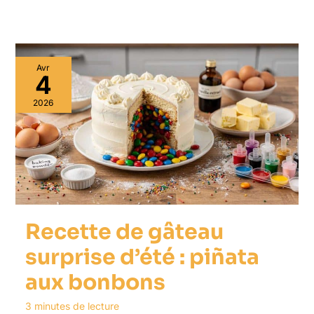
Avr
4
2026
Recette de gâteau
surprise d’été : piñata
aux bonbons
3 minutes de lecture