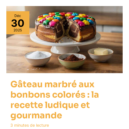
Déc
30
2025
Gâteau marbré aux
bonbons colorés : la
recette ludique et
gourmande
3 minutes de lecture