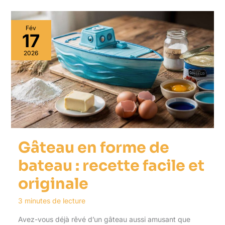
Fév
17
2026
Gâteau en forme de
bateau : recette facile et
originale
3 minutes de lecture
Avez-vous déjà rêvé d’un gâteau aussi amusant que