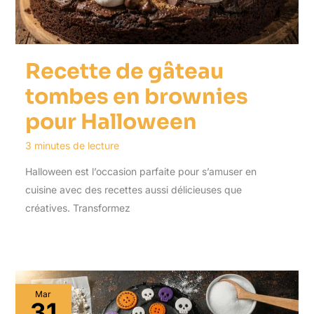
Recette de gâteau
tombes en brownies
pour Halloween
3 minutes de lecture
Halloween est l’occasion parfaite pour s’amuser en
cuisine avec des recettes aussi délicieuses que
créatives. Transformez
Mar
31