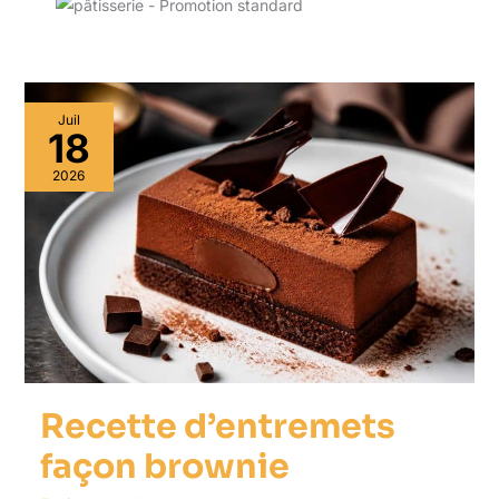
Juil
18
2026
Recette d’entremets
façon brownie