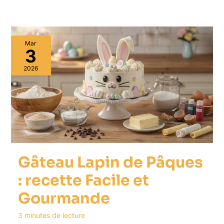
Mar
3
2026
Gâteau Lapin de Pâques
: recette Facile et
Gourmande
3 minutes de lecture