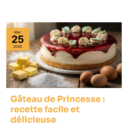
Mar
25
2026
Gâteau de Princesse :
recette facile et
délicieuse