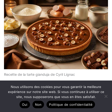
Recette de la tarte gianduja de Cyril Lignac
31 juillet 2026
Nous utilisons des cookies pour vous garantir la meilleure
Dans les cuisines des plus grandes pâtisseries comme dans
expérience sur notre site web. Si vous continuez à utiliser ce
celles de nos foyers, un nom revient sans cesse dès qu’il ...
site, nous supposerons que vous en êtes satisfait.
Oui
Non
Politique de confidentialité