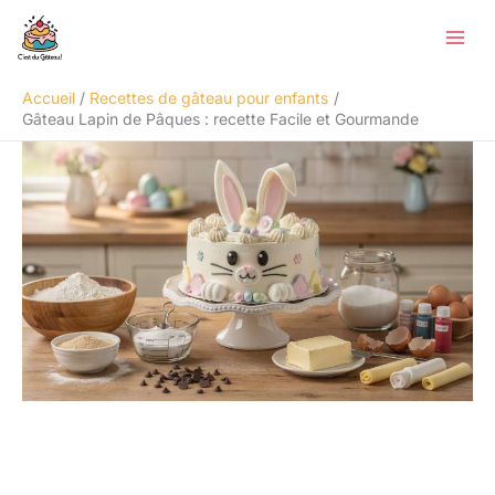
Aller
Rechercher
au
contenu
Accueil
Recettes de gâteau pour enfants
Gâteau Lapin de Pâques : recette Facile et Gourmande