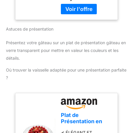
et durables. Design
s01__bullet">5 vitesses
(HR3741/00)
ergonomique et facile
+ fonction Turbo</li> <li
d'utilisation : Poignée
class="p-
ergonomique et bouton
s01__bullet">Gris
d'éjection pratique pour
Astuces de présentation
cachemire</li> </ul>
une utilisation
confortable et un
Présentez votre gâteau sur un plat de présentation gâteau en
changement rapide des
verre transparent pour mettre en valeur les couleurs et les
accessoires. Compact et
pratique pour un usage
détails.
quotidien : Léger, doté
Où trouver la vaisselle adaptée pour une présentation parfaite
d'un câble de 1 mètre et
d'un design compact, ce
?
mixeur est facile à ranger
et parfait pour toutes vos
tâches de cuisine.
Plat de
Présentation en
Verre 31,5 cm –
✔ ÉLÉGANT ET