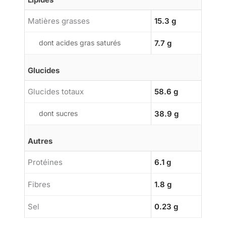
Matières grasses
15.3 g
dont acides gras saturés
7.7 g
Glucides
Glucides totaux
58.6 g
dont sucres
38.9 g
Autres
Protéines
6.1 g
Fibres
1.8 g
Sel
0.23 g