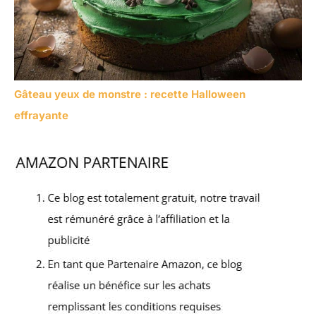
Gâteau yeux de monstre : recette Halloween
effrayante