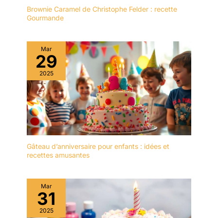
Fabriqué en verre
Brownie Caramel de Christophe Felder : recette
transparent de qualité, ce
Gourmande
plat de service est
durable, stable et facile à
nettoyer pour une
Mar
utilisation quotidienne ou
29
lors de réceptions et
2025
événements.
Gâteau d’anniversaire pour enfants : idées et
recettes amusantes
Mar
31
2025