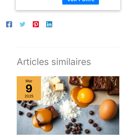
colis: 1.02 kilograms
APÉRITIFS ET
FROMAGES: Parfait
comme plateau apéritif
ou plateau à fromage
pour servir charcuterie,
fruits, pain, amuse-
bouches, sushi,
sandwichs, salades et
autres préparations
Articles similaires
maison. ✔ POLYVALENT
POUR LA DÉCORATION:
Utilisez-le également
comme plateau décoratif
Mar
9
pour bougies, vases,
compositions florales ou
2025
décorations saisonnières
sur une table à manger,
une table basse ou un
buffet. ✔ VERRE
RÉSISTANT ET
ENTRETIEN FACILE: