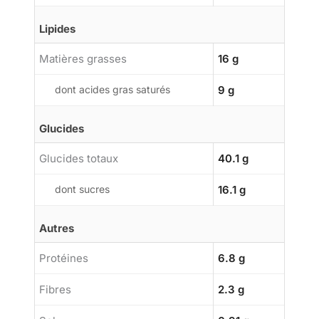
Lipides
Matières grasses
16 g
dont acides gras saturés
9 g
Glucides
Glucides totaux
40.1 g
dont sucres
16.1 g
Autres
Protéines
6.8 g
Fibres
2.3 g