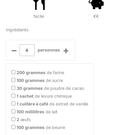
facile
€€
Ingrédients
–
+
personnes
200
grammes
de farine
100
grammes
de sucre
30
grammes
de poudre de cacao
1
sachet
de levure chimique
1
cuillère à café
de extrait de vanille
100
millilitres
de lait
2
œufs
100
grammes
de beurre