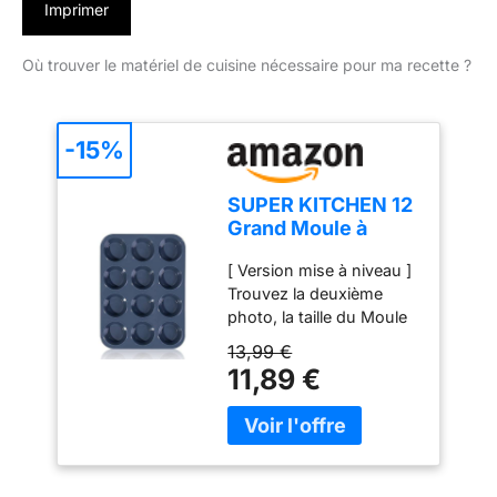
Imprimer
Où trouver le matériel de cuisine nécessaire pour ma recette ?
-15%
SUPER KITCHEN 12
Grand Moule à
Muffins en Silicone
[ Version mise à niveau ]
Moule Cupcake
Trouvez la deuxième
Gateau
photo, la taille du Moule
à Muffins est de 33 x 25
13,99 €
x 3 cm, il est plus grand
11,89 €
que les autres plateaux à
muffins sur le marché.
Trouvez la troisième
photo, en raison du
raccordement renforcé