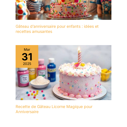
bord lisse; Convient au
montage léger à étages,
à la décoration et au
transport protégé à
Gâteau d’anniversaire pour enfants : idées et
domicile et en
recettes amusantes
déplacement
Mar
31
2025
Recette de Gâteau Licorne Magique pour
Anniversaire