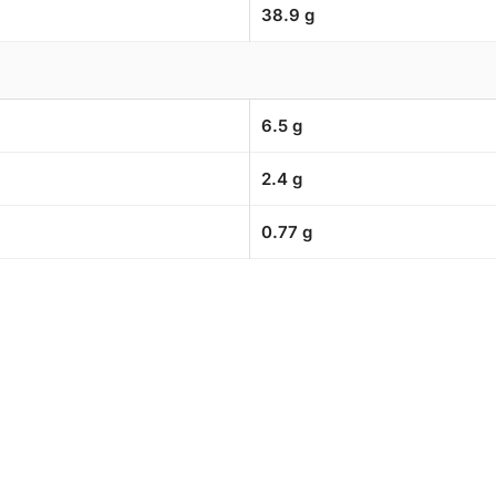
38.9 g
6.5 g
2.4 g
0.77 g