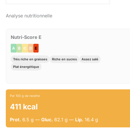
Analyse nutritionnelle
Nutri-Score E
A
B
C
D
E
Très riche en graisses
Riche en sucres
Assez salé
Plat énergétique
Par 100 g de recette
411 kcal
Prot.
6.5 g —
Gluc.
62.1 g —
Lip.
16.4 g