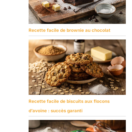
Recette facile de brownie au chocolat
Recette facile de biscuits aux flocons
d’avoine : succès garanti