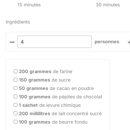
15 minutes
30 minutes
Ingrédients
–
personnes
200
grammes
de farine
150
grammes
de sucre
50
grammes
de cacao en poudre
100
grammes
de pépites de chocolat
1
sachet
de levure chimique
200
millilitres
de lait concentré sucré
100
grammes
de beurre fondu