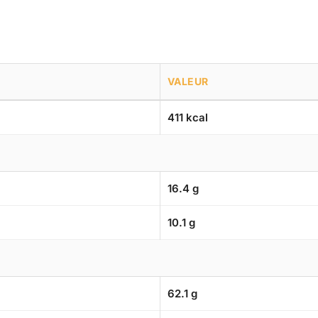
VALEUR
411 kcal
16.4 g
10.1 g
62.1 g