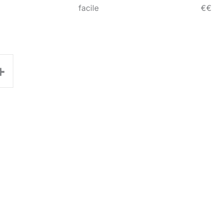
facile
€€
+