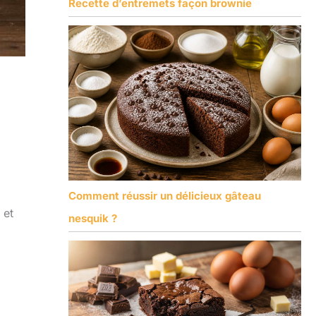
Recette d’entremets façon brownie
Comment réussir un délicieux gâteau
 et
nesquik ?