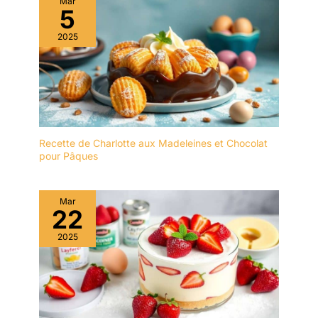
qualité super précieuse,
Mar
les réchauffer sans
5
qui donnent élégance et
souci, ce qui vous
légèreté aux assiettes
2025
simplifie la vie. [Set de
sur votre table. Les
vaisselle sain] : Améliorez
dessins sont appliqués
votre expérience de
directement sur les
repas avec notre belle
plates, vous garantissant
vaisselle sûre. Fabriqués
résistance et valeur sans
à partir de matériaux non
un seul produit. LAVAGE
toxiques, ils préservent la
- Ce service de vaisselle
pureté de vos aliments et
Recette de Charlotte aux Madeleines et Chocolat
est idéal pour un usage
pour Pâques
vous garantissent un
quotidien car il peut être
repas sain et savoureux.
lavé au lave-vaisselle
[Résistant aux rayures] :
avec fréquence sans
Notre set de vaisselle est
Mar
s'user. Peut également
22
fabriqué en céramique de
être inséré au micro-
haute qualité et est cuit à
2025
ondes pour réchauffer
2340℉ 13,5 heures pour
vos plats préférés. Sans
créer une surface
BPA, vous pourrez
résistante aux rayures.
manger vos aliments en
Ainsi, la beauté et la
toute sécurité avec votre
fonctionnalité sont
famille ou vos amis. IDÉE