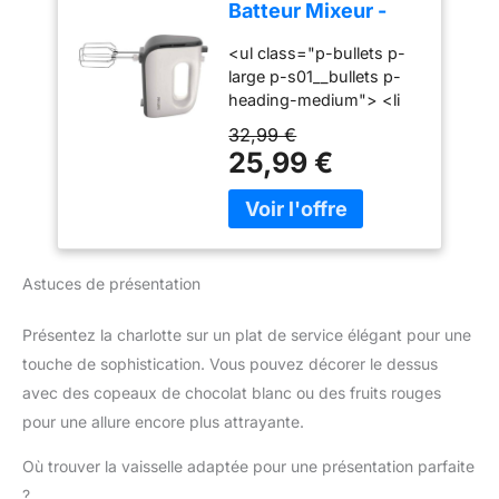
Batteur Mixeur -
comme les pâtes
Puissance 450 W,
épaisses. Accessoires en
<ul class="p-bullets p-
Fouets Coniques
acier inoxydable durables
large p-s01__bullets p-
pour Pâte Aérée, 5
: Livré avec des fouets et
heading-medium"> <li
Vitesses + Turbo,
crochets pétrisseurs en
class="p-
Éjection Facile des
32,99 €
acier inoxydable pour
s01__bullet">450 W</li>
Accessoires, Clip
25,99 €
des performances fiables
<li class="p-
Attache-Cordon
et durables. Design
s01__bullet">5 vitesses
(HR3741/00)
ergonomique et facile
+ fonction Turbo</li> <li
d'utilisation : Poignée
class="p-
ergonomique et bouton
s01__bullet">Gris
d'éjection pratique pour
Astuces de présentation
cachemire</li> </ul>
une utilisation
confortable et un
Présentez la charlotte sur un plat de service élégant pour une
changement rapide des
touche de sophistication. Vous pouvez décorer le dessus
accessoires. Compact et
pratique pour un usage
avec des copeaux de chocolat blanc ou des fruits rouges
quotidien : Léger, doté
pour une allure encore plus attrayante.
d'un câble de 1 mètre et
d'un design compact, ce
Où trouver la vaisselle adaptée pour une présentation parfaite
mixeur est facile à ranger
?