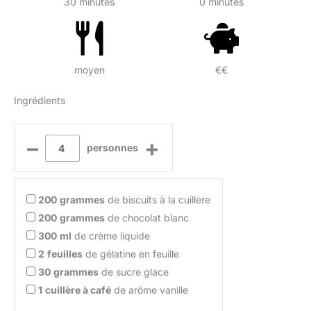
30 minutes
0 minutes
moyen
€€
Ingrédients
–
+
personnes
200
grammes
de biscuits à la cuillère
200
grammes
de chocolat blanc
300
ml
de crème liquide
2
feuilles
de gélatine en feuille
30
grammes
de sucre glace
1
cuillère à café
de arôme vanille