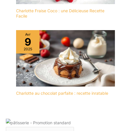
préservées pendant des
DE CADEAU ET PLUS
années [charme de
ENCORE – Le service
Charlotte Fraise Coco : une Délicieuse Recette
l'émail réactif] : Le set de
Facile
d’assiettes Baroni Home,
vaisselle en faïence de la
grâce à son design
série Star dispose d'un
classique et élégante,
émaillage réactif. Les
Avr
vous donnera une bonne
9
subtiles variations de
image pendant diners
teinte et de profondeur
importants avec amis et
2025
confèrent à chaque pièce
familiers. Nos plates sont
une note particulière, de
parfaites comme cadeau
sorte qu'aucune ne se
pace que sont adaptés
ressemble. [Finition
aux goûts classiques et
exquise] : Le design à
modernes aussi !
rayures verticales de
notre service & set de
Charlotte au chocolat parfaite : recette inratable
vaisselle confère à votre
table une élégance
moderne. Les lignes
verticales jouent avec
l'ombre et la lumière et
assurent une
présentation dynamique