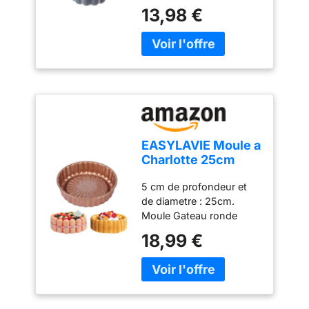
DIAMETRE 20 CM
13,98 €
EASYLAVIE Moule a
Charlotte 25cm
Moule a Gateau
5 cm de profondeur et
Brioches 10 pouce
de diametre : 25cm.
Savarin Terre Cuite
Moule Gateau ronde
Moule à Gâteau
Gateau Renverse Moule
Rond - en
18,99 €
à Tarte aux Fruits
Aluminium
Renversée Moule à bord
droit, d'une seule pièce
et sans soudure.