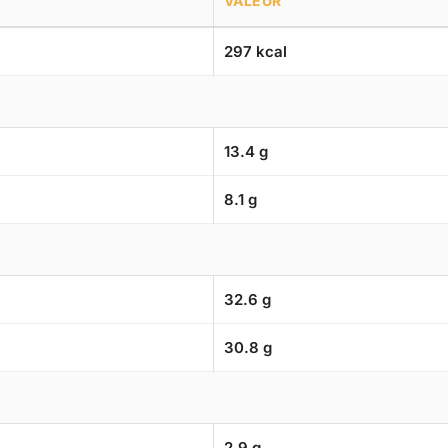
VALEUR
297 kcal
13.4 g
8.1 g
32.6 g
30.8 g
2.9 g