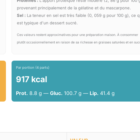
Protéines :
L'apport protéique reste modéré (2, 86 g pour 100 g
provenant principalement de la gélatine et du mascarpone.
Sel :
La teneur en sel est très faible (0, 059 g pour 100 g), ce q
est typique d'un dessert sucré.
Ces valeurs restent approximatives pour une préparation maison. À consommer
plutôt occasionnellement en raison de sa richesse en graisses saturées et en suc
Par portion (4 parts)
917 kcal
Prot.
8.8 g —
Gluc.
100.7 g —
Lip.
41.4 g