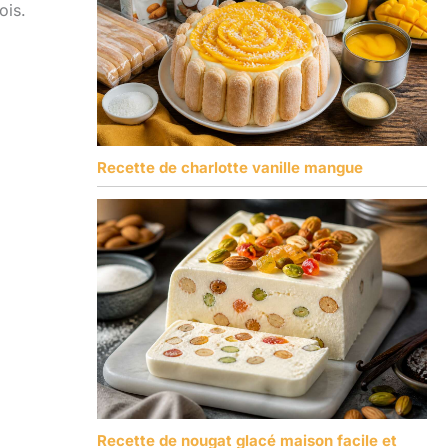
ois.
Recette de charlotte vanille mangue
Recette de nougat glacé maison facile et