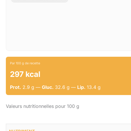
Par 100 g de recette
297 kcal
Prot.
2.9 g —
Gluc.
32.6 g —
Lip.
13.4 g
Valeurs nutritionnelles pour 100 g