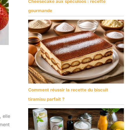
Cheesecake aux spéculoos : recette
gourmande
Comment réussir la recette du biscuit
tiramisu parfait ?
 elle
ement