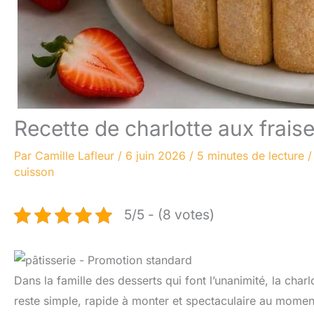
Recette de charlotte aux frai
Par
Camille Lafleur
/
6 juin 2026
/
5 minutes de lecture
cuisson
5/5 - (8 votes)
Dans la famille des desserts qui font l’unanimité, la charl
reste simple, rapide à monter et spectaculaire au moment