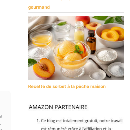
gourmand
Recette de sorbet à la pêche maison
et
.