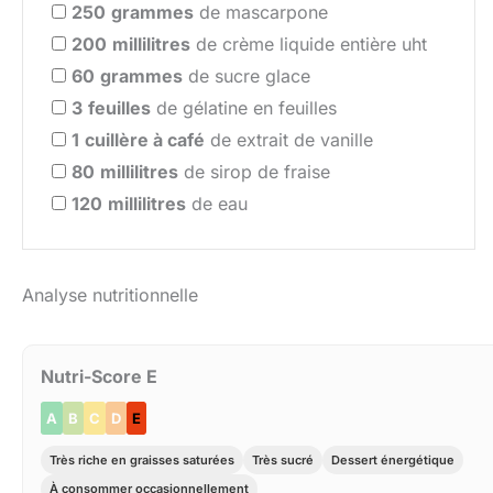
250
grammes
de mascarpone
200
millilitres
de crème liquide entière uht
60
grammes
de sucre glace
3
feuilles
de gélatine en feuilles
1
cuillère à café
de extrait de vanille
80
millilitres
de sirop de fraise
120
millilitres
de eau
Analyse nutritionnelle
Nutri-Score E
A
B
C
D
E
Très riche en graisses saturées
Très sucré
Dessert énergétique
À consommer occasionnellement