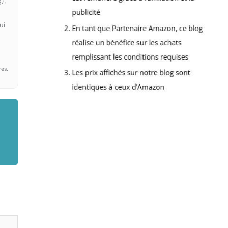
),
ui
res.