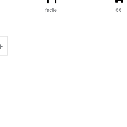
facile
€€
+