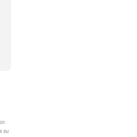
on
a su