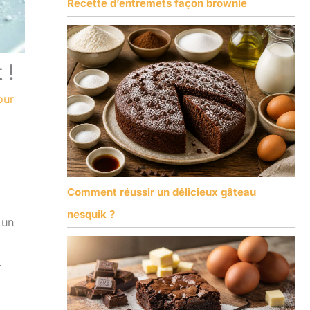
Recette d’entremets façon brownie
 !
our
Comment réussir un délicieux gâteau
nesquik ?
 un
.