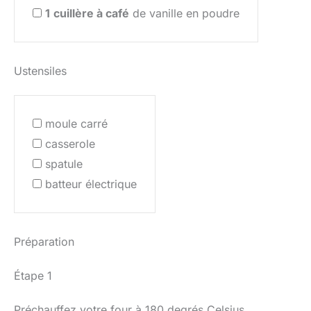
1
cuillère à café
de vanille en poudre
Ustensiles
moule carré
casserole
spatule
batteur électrique
Préparation
Étape 1
Préchauffez votre four à 180 degrés Celsius.