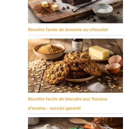
Recette facile de brownie au chocolat
Recette facile de biscuits aux flocons
d’avoine : succès garanti