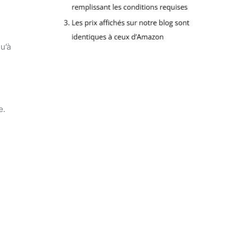
u’à
e.