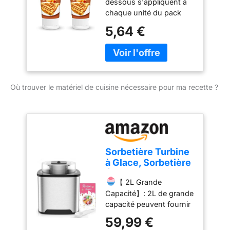
dessous s'appliquent à
chaque unité du pack
Fabriqué avec du lait
5,64 €
concentré sucré
Fabriqué en France Tube
300g avec bouchon
anti-goutte
Où trouver le matériel de cuisine nécessaire pour ma recette ?
Sorbetière Turbine
à Glace, Sorbetière
Électrique,
【 2L Grande
Machine à Glace en
Capacité】: 2L de grande
Acier Inoxydable,
capacité peuvent fournir
2L Machines à
suffisamment de crème
Glace et Sorbetière
59,99 €
glacée pour toute la
pour Sorbet Glace,