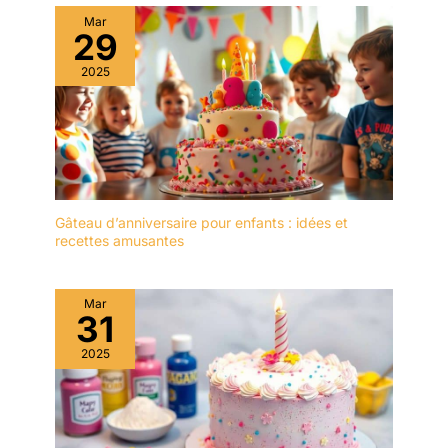
Sauces à tremper
réutilisables, ne laissant
Mar
29
pas facilement de graisse
ou de taches,
2025
particulièrement faciles à
nettoyer à la main et au
lave-vaisselle, ce qui
facilite l'entretien et le
nettoyage.
EMPILOTABLE: Mini Bol
en Verre Empilables, ils
Gâteau d’anniversaire pour enfants : idées et
sont très peu
recettes amusantes
encombrants et ne
prennent pratiquement
pas de place dans votre
Mar
31
cuisine. L'emballage est
plus serré dans une
2025
mousse intégrale, ce qui
vous donne une plus
grande tranquillité
d'esprit. MULTIPLES:
Mini Bols en Verre