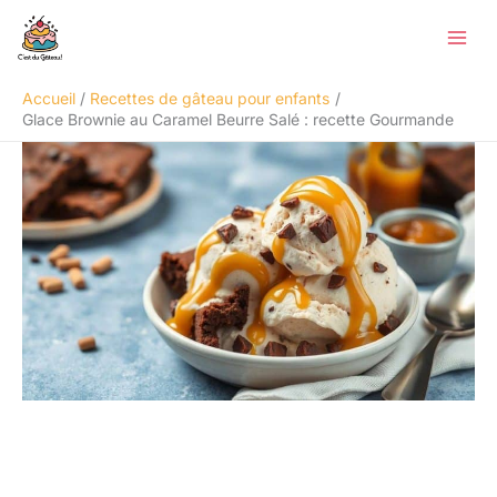
Aller
Rechercher
au
contenu
Accueil
Recettes de gâteau pour enfants
Glace Brownie au Caramel Beurre Salé : recette Gourmande