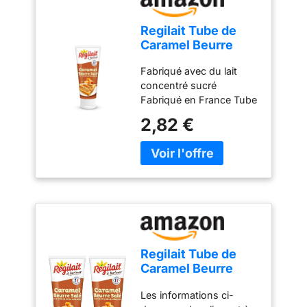
Regilait Tube de
Caramel Beurre
Salé 300 g
Fabriqué avec du lait
(L'emballage peut
concentré sucré
varier)
Fabriqué en France Tube
300g avec bouchon
2,82 €
anti-goutte
Regilait Tube de
Caramel Beurre
Salé 300 g (Lot de
Les informations ci-
2)