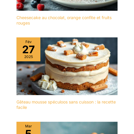
prolonger sa durée de
La partie dentelée de la
vie, il est recommandé de
pelle à tarte permet de
ne pas le nettoyer au
couper et de soulever
Cheesecake au chocolat, orange confite et fruits
lave-vaisselle. Après le
rouges
facilement des aliments
nettoyage, il doit être
durs tels que des
séché afin de le garder
lasagnes ou des pizzas.
au sec. ✔[Remarque
Le couteau intégré a une
Fév
importante] : si vous
27
lame tranchante qui
rencontrez des
permet de couper
2025
difficultés, n'hésitez pas
facilement les tartes et
à nous contacter. Nous
les gâteaux en portions.
vous répondrons dans
La forme de la pelle à
les 24 heures.
gâteau est ergonomique
pour une prise en main
confortable et une bonne
surface de préhension.
Gâteau mousse spéculoos sans cuisson : la recette
Facile à nettoyer : la
facile
surface lisse a été polie
en plusieurs processus
pour éliminer facilement
Mar
5
les résidus alimentaires,