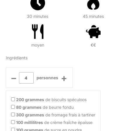
30 minutes
45 minutes
moyen
€€
Ingrédients
–
+
personnes
200
grammes
de biscuits spéculoos
80
grammes
de beurre fondu
300
grammes
de fromage frais à tartiner
100
millilitres
de crème fraîche épaisse
100
grammes
de sucre en poudre