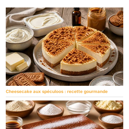
gastronomiques, elles
peuvent être utilisées
pour le service quotidien
des produits de
boulangerie. Les
fonctions incluent de
couper des tartes et des
gâteaux avec le couteau,
ainsi que de soulever et
de servir les portions
avec la pelle à tarte. Le
bord dentelé étend les
possibilités d'utilisation à
d'autres aliments tels
que les pizzas et les
lasagnes.
Cheesecake aux spéculoos : recette gourmande