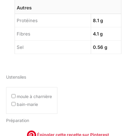
Autres
Protéines
8.1 g
Fibres
4.1 g
Sel
0.56 g
Ustensiles
moule à charnière
bain-marie
Préparation
Épingler cette recette sur Pinterest