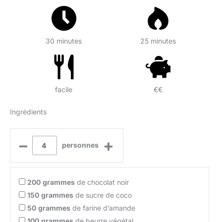
30 minutes
25 minutes
facile
€€
Ingrédients
–
+
personnes
200
grammes
de chocolat noir
150
grammes
de sucre de coco
50
grammes
de farine d’amande
100
grammes
de beurre végétal