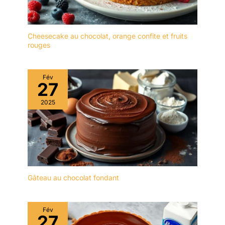
réchauffer les desserts
directement sur les
assiettes et les nettoyer
Cheesecake au chocolat, orange confite et fruits
facilement sans craindre
rouges
d'endommager la
céramique. Sans plomb
et non toxique, sans
Fév
danger pour les aliments.
27
【GARANTIE
2025
MALACASA】 1)
Remplacement des
articles endommagés. 2)
Problèmes de livraison.
3) Toutes les
informations
complémentaires sur les
Gâteau au chocolat fondant
produits. Nous assurons
un service clientèle 24
heures sur 24, n'hésitez
donc pas à nous
Fév
27
contacter.