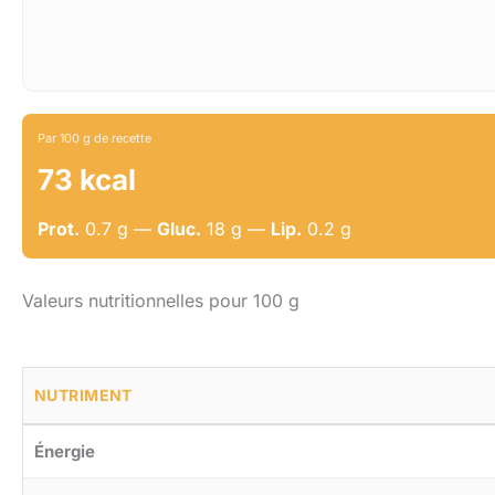
Par 100 g de recette
73 kcal
Prot.
0.7 g —
Gluc.
18 g —
Lip.
0.2 g
Valeurs nutritionnelles pour 100 g
NUTRIMENT
Énergie