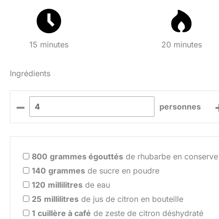
15 minutes
20 minutes
Ingrédients
–
personnes
800
grammes égouttés
de rhubarbe en conserve
140
grammes
de sucre en poudre
120
millilitres
de eau
25
millilitres
de jus de citron en bouteille
1
cuillère à café
de zeste de citron déshydraté