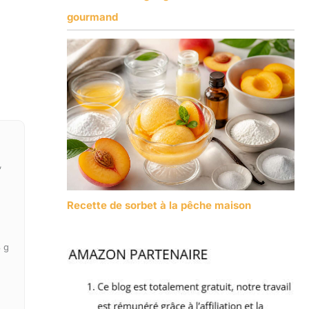
gourmand
,
Recette de sorbet à la pêche maison
 g