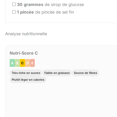
30
grammes
de sirop de glucose
1
pincée
de pincée de sel fin
Analyse nutritionnelle
Nutri-Score C
A
B
C
D
E
Très riche en sucres
Faible en graisses
Source de fibres
Plutôt léger en calories