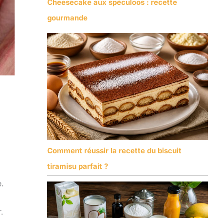
Cheesecake aux spéculoos : recette
gourmande
Comment réussir la recette du biscuit
tiramisu parfait ?
e.
.