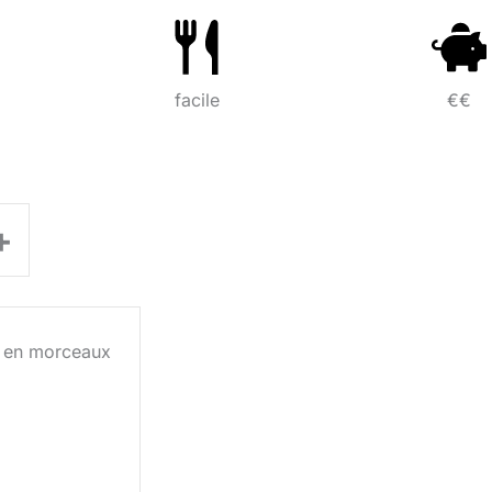
facile
€€
+
 en morceaux