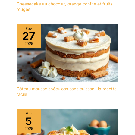
ENTRETIEN : Lavage à la
Cheesecake au chocolat, orange confite et fruits
rouges
main uniquement, ne pas
mettre au lave-vaisselle.
Fév
27
2025
Gâteau mousse spéculoos sans cuisson : la recette
facile
Mar
5
2025