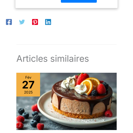
diffuser la chaleur pour
ainsi réchauffer la
cuillère, vous offrant des
boules de glace parfaites
de 4,5 cm de diamètre.
ERGONOMIQUE : Le
manche eutectique est
ergonomique, avec une
prise en main facile et
Articles similaires
agréable. ANTI-GOUTTE
: La cuillère dispose d'un
rebord anti-goutte vous
Fév
garantissant un travail
27
propre. STABLE : La base
2025
de la cuillère
proportionneuse De
Buyer est plane. Vous
pourrez vous offrir une
plus grande stabilité
lorsqu'elle est posée sur
le plan de travail.