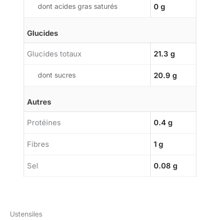
dont acides gras saturés
0 g
Glucides
Glucides totaux
21.3 g
dont sucres
20.9 g
Autres
Protéines
0.4 g
Fibres
1 g
Sel
0.08 g
Ustensiles