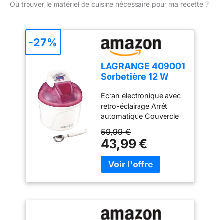
Où trouver le matériel de cuisine nécessaire pour ma recette ?
GLUTEN - SANS
DÉRIVÉS DU LAIT
-27%
LAGRANGE 409001
Sorbetière 12 W
Ecran LCD Cuve 1,5
Ecran électronique avec
L Framboise
retro-éclairage Arrêt
automatique Couvercle
transparent avec
59,99 €
ouverture Cuve
43,99 €
réfrigérante -
contenance 1,5L
Couvercle de stockage
Cuillère à glace en inox
Couleur: Framboise
Puissance: 12 W