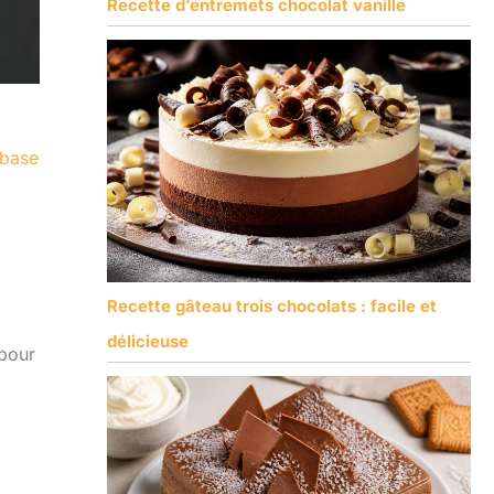
Recette d’entremets chocolat vanille
 base
Recette gâteau trois chocolats : facile et
délicieuse
 pour