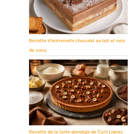
Recette d’entremets chocolat au lait et noix
de coco
Recette de la tarte gianduja de Cyril Lignac