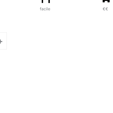
facile
€€
+