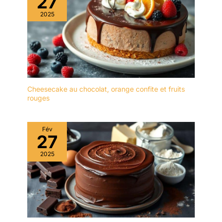
27
résiste au four à micro-
2025
ondes elle s’utilise aussi
bien tous les jours que
pour les grandes
occasions Contenu 1 x
plat creux NewMoon
Villeroy & Boch
dimensions 25 x 25 x 4
cm poids 604 g (réf 10-
Cheesecake au chocolat, orange confite et fruits
rouges
4264-2701)
Fév
27
2025