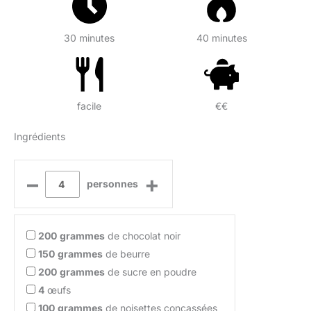
30 minutes
40 minutes
facile
€€
Ingrédients
–
+
personnes
200
grammes
de chocolat noir
150
grammes
de beurre
200
grammes
de sucre en poudre
4
œufs
100
grammes
de noisettes concassées