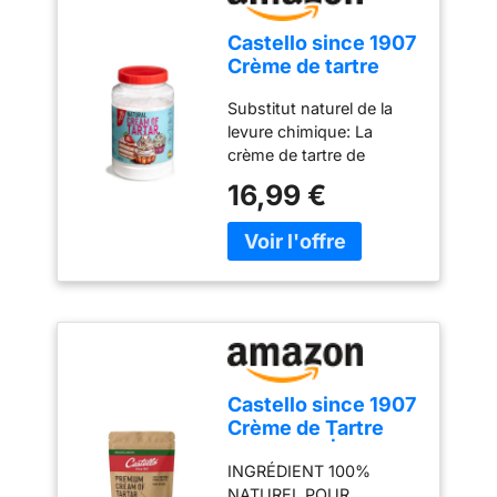
Castello since 1907
Crème de tartre
800 g
Substitut naturel de la
levure chimique: La
crème de tartre de
Castello since 1907 est le
16,99 €
substitut naturel de la
levure chimique, offrant
une option saine et
exempte d'additifs. Étant
100% naturel et sans
colorants ni
conservateurs, elle
convient à ceux qui
recherchent une
Castello since 1907
alternative plus naturelle
Crème de Tartre
en pâtisserie Créez votre
Pure 100g | Poudre
propre levure maison:
INGRÉDIENT 100%
à Lever Naturelle
Vous pouvez créer votre
NATUREL POUR