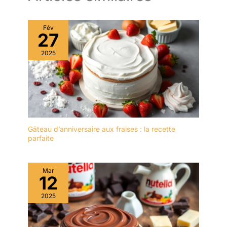
est également solide et
✔[Facile à nettoyer] : le
résistant. NETTOYAGE
présentoir à gâteaux est
FACILE - Grâce à la
fabriqué dans un
Fév
surface lisse de la
27
matériau de haute qualité
porcelaine de qualité
et n'absorbe ni les
2025
supérieure, les assiettes
odeurs ni les taches. Il
se nettoient sans effort à
peut être rincé avec un
la main ou au lave-
peu de liquide vaisselle et
vaisselle. DESIGN
d'eau et est très facile à
INTEMPORAIN -
entretenir. Afin de
L'élégance sobre des
prolonger sa durée de
assiettes en porcelaine
vie, il est recommandé de
blanche confère à votre
Gâteau d’anniversaire aux fraises : la recette
ne pas le nettoyer au
parfaite
table une esthétique
lave-vaisselle. Après le
intemporelle et fait briller
nettoyage, il doit être
vos délices. COMBINER
séché afin de le garder
ET EXTENDRE - Ce set
Mar
au sec. ✔[Remarque
12
d'assiettes blanc 6
importante] : si vous
personnes se combine et
2025
rencontrez des
s'étend facilement avec
difficultés, n'hésitez pas
d'autres sets de vaisselle
à nous contacter. Nous
Moritz & Moritz 6