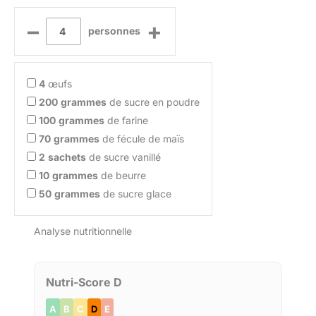
–
+
personnes
4
œufs
200
grammes
de sucre en poudre
100
grammes
de farine
70
grammes
de fécule de maïs
2
sachets
de sucre vanillé
10
grammes
de beurre
50
grammes
de sucre glace
Analyse nutritionnelle
Nutri-Score D
A
B
C
D
E