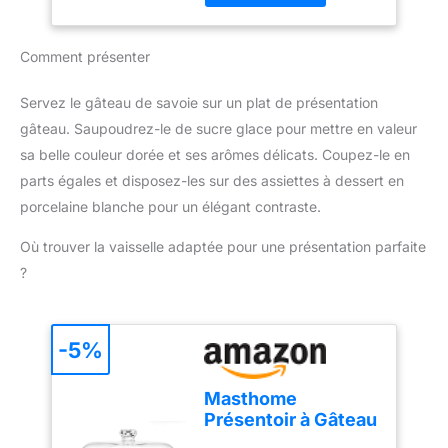
International Ltd, édition
d'utilisation : Poignée
pour éviter les fuites et
class="p-
Home and Garden 2019,
ergonomique et bouton
l'étanchéité. Il est facile
s01__bullet">Gris
valeur de la marque en
d'éjection pratique pour
Comment présenter
de retirer le gâteau du
cachemire</li> </ul>
magasin (RSP), données
une utilisation
moule à gâteau sans
2018 Fabriqué en France
confortable et un
endommager le moule.
Servez le gâteau de savoie sur un plat de présentation
changement rapide des
【Lavage à la main
gâteau. Saupoudrez-le de sucre glace pour mettre en valeur
accessoires. Compact et
recommandé】 Lors du
pratique pour un usage
sa belle couleur dorée et ses arômes délicats. Coupez-le en
nettoyage, veuillez
quotidien : Léger, doté
parts égales et disposez-les sur des assiettes à dessert en
choisir des outils doux et
d'un câble de 1 mètre et
des détergents doux
porcelaine blanche pour un élégant contraste.
d'un design compact, ce
pour protéger le
mixeur est facile à ranger
Où trouver la vaisselle adaptée pour une présentation parfaite
revêtement antiadhésif.
et parfait pour toutes vos
Évitez d'utiliser des outils
?
tâches de cuisine.
tranchants et rugueux
pour éviter de rayer la
poêle.
-5%
Masthome
Présentoir à Gâteau
Sur Pied avec