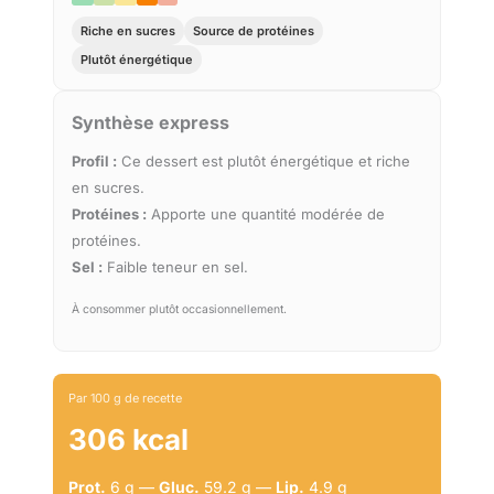
Riche en sucres
Source de protéines
Plutôt énergétique
Synthèse express
Profil :
Ce dessert est plutôt énergétique et riche
en sucres.
Protéines :
Apporte une quantité modérée de
protéines.
Sel :
Faible teneur en sel.
À consommer plutôt occasionnellement.
Par 100 g de recette
306 kcal
Prot.
6 g —
Gluc.
59.2 g —
Lip.
4.9 g