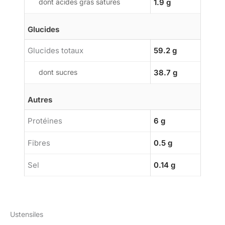
dont acides gras saturés
1.9 g
Glucides
Glucides totaux
59.2 g
dont sucres
38.7 g
Autres
Protéines
6 g
Fibres
0.5 g
Sel
0.14 g
Ustensiles