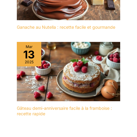
vous répondrons dans
personnes pour créer un
les 24 heures.
ensemble de table
harmonieux.
Ganache au Nutella : recette facile et gourmande
Mar
13
2025
Gâteau demi-anniversaire facile à la framboise :
recette rapide