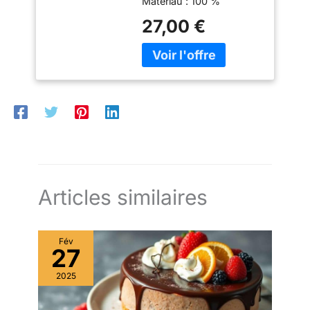
Matériau : 100 %
le présentoir à gâteaux
plastique Produit officiel
27,00 €
est livré avec 1 plateau, 1
Guzzini, fabriqué en Italie
couvercle et 1 bol, tous
depuis 1912 Poids du
réversibles pour une
colis: 1.02 kilograms
utilisation polyvalente. Le
plateau comporte cinq
compartiments distincts
pour les collations, les
apéritifs, les salades et
les fruits, tandis que le
bol central est idéal pour
les sauces ou les
confitures. ✔[Grand
Articles similaires
couvercle transparent] :
le présentoir à gâteaux
est équipé d'un grand
couvercle transparent qui
Fév
27
vous permet de bien voir
les aliments à l'intérieur
2025
et qui empêche
efficacement la poussière