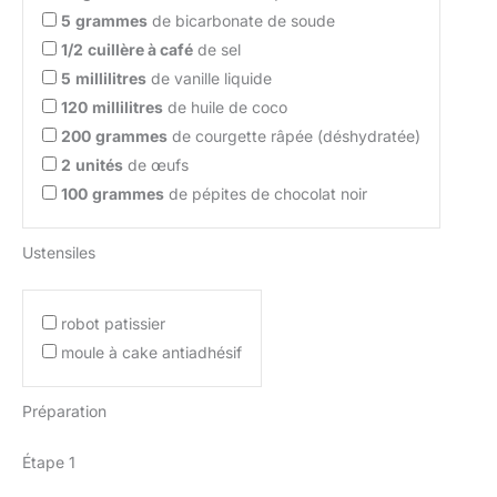
5
grammes
de bicarbonate de soude
1/2
cuillère à café
de sel
5
millilitres
de vanille liquide
120
millilitres
de huile de coco
200
grammes
de courgette râpée (déshydratée)
2
unités
de œufs
100
grammes
de pépites de chocolat noir
Ustensiles
robot patissier
moule à cake antiadhésif
Préparation
Étape 1