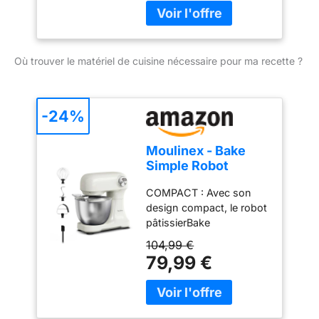
livraison avant de faire
prendre la tête !
vos achats. 20+ Graines
DÉSIGNATION LÉGALE
de courgette bio d'or ~
DU PRODUIT: Courgettes
Courge jaune Bush ~ été
rondelles, surgelées
Où trouver le matériel de cuisine nécessaire pour ma recette ?
~ Abondant
-24%
Moulinex - Bake
Simple Robot
Pâtissier compact
COMPACT : Avec son
fouet, batteur et
design compact, le robot
crochet
pâtissierBake
Simples'adapte
104,99 €
parfaitement à toutes les
79,99 €
cuisines - sataillen'est
pas plus grande qu'une
feuille de papier A4.
FACILE À UTILISER : Un