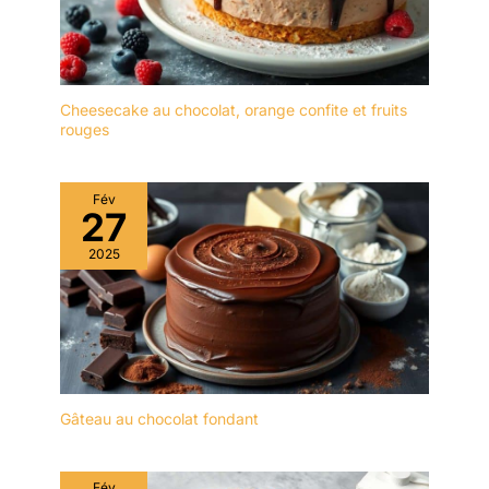
ou les insectes de
tomber sur les aliments. Il
est idéal pour le thé de
l'après-midi, les fêtes
d'anniversaire et les
Cheesecake au chocolat, orange confite et fruits
repas de famille.
rouges
✔[Présentoir à gâteaux
de haute qualité] : le
présentoir à gâteaux
Fév
multifonctionnel est
27
fabriqué en bois, sans
2025
BPA, sain et écologique,
vous pouvez donc
l'utiliser sans hésitation.
Le présentoir à gâteaux
est transparent et
élégant, léger et facile à
transporter, et sûr à
utiliser. Il est idéal comme
Gâteau au chocolat fondant
cadeau de bienvenue
pour vos amis et voisins,
comme cadeau de
Fév