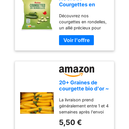
Courgettes en
rondelles 1 kg
Découvrez nos
courgettes en rondelles,
un allié précieux pour
des repas savoureux et
rapides. Faciles à intégrer
dans vos recettes
préférées, elles apportent
fraîcheur et douceur à
chaque bouchée.
Parfaites pour une
cuisine saine ou pour
20+ Graines de
ajouter une touche
courgette bio d'or ~
colorée à vos plats. Avec
Courge jaune Bush
AUCHAN, la simplicité et
La livraison prend
~ été ~ Abondant
le goût sont toujours au
généralement entre 1 et 4
rendez-vous. À déguster
semaines après l'envoi
de différentes façons,
de l'article. Veuillez
pour des moments
5,50 €
vérifier le délai de
gourmands sans se