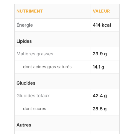
NUTRIMENT
VALEUR
Énergie
414 kcal
Lipides
Matières grasses
23.9 g
dont acides gras saturés
14.1 g
Glucides
Glucides totaux
42.4 g
dont sucres
28.5 g
Autres