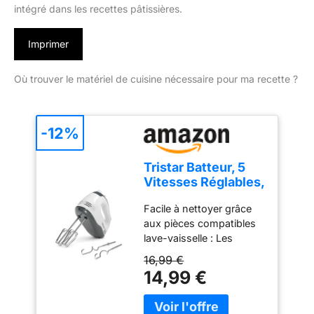
intégré dans les recettes pâtissières.
Imprimer
Où trouver le matériel de cuisine nécessaire pour ma recette ?
-12%
Tristar Batteur, 5
Vitesses Réglables,
200W, Design
Facile à nettoyer grâce
Ergonomique,
aux pièces compatibles
Fouets et Crochets
lave-vaisselle : Les
Inox, Pièces
accessoires en acier
Compatibles Lave-
16,99 €
inoxydable, comme les
Vaisselle, Sans
14,99 €
crochets et fouets, sont
BPA, Compact et
détachables et lavables
Pratique, Avec
au lave-vaisselle pour un