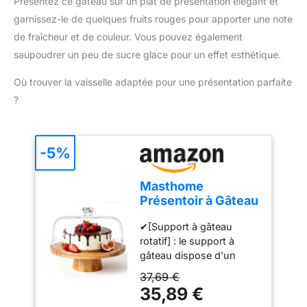
Présentez ce gâteau sur un plat de présentation élégant et
changement rapide des
garnissez-le de quelques fruits rouges pour apporter une note
accessoires. Compact et
pratique pour un usage
de fraîcheur et de couleur. Vous pouvez également
quotidien : Léger, doté
saupoudrer un peu de sucre glace pour un effet esthétique.
d'un câble de 1 mètre et
d'un design compact, ce
Où trouver la vaisselle adaptée pour une présentation parfaite
mixeur est facile à ranger
?
et parfait pour toutes vos
tâches de cuisine.
-5%
Masthome
Présentoir à Gâteau
Sur Pied avec
✔[Support à gâteau
Couvercle, 6in1
rotatif] : le support à
Cloche à Gâteaux
gâteau dispose d'un
Multifonctionelle,
plateau rotatif intégré qui
Support Gâteau en
37,69 €
vous permet d'ajuster
Bois Rotatif pour
35,89 €
facilement la position du
Pâtisserie/Desserts