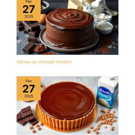
Fév
multifonctionnel est
27
fabriqué en bois, sans
2025
BPA, sain et écologique,
vous pouvez donc
l'utiliser sans hésitation.
Le présentoir à gâteaux
est transparent et
élégant, léger et facile à
transporter, et sûr à
utiliser. Il est idéal comme
Gâteau au chocolat fondant
cadeau de bienvenue
pour vos amis et voisins,
comme cadeau de
Fév
27
fiançailles ou comme
cadeau d'anniversaire.
2025
✔[Facile à nettoyer] : le
présentoir à gâteaux est
fabriqué dans un
matériau de haute qualité
et n'absorbe ni les
odeurs ni les taches. Il