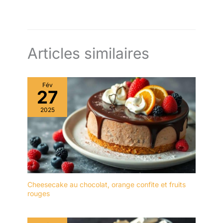
apéritifs, les salades et
les fruits, tandis que le
bol central est idéal pour
les sauces ou les
confitures. ✔[Grand
Articles similaires
couvercle transparent] :
le présentoir à gâteaux
est équipé d'un grand
couvercle transparent qui
Fév
27
vous permet de bien voir
les aliments à l'intérieur
2025
et qui empêche
efficacement la poussière
ou les insectes de
tomber sur les aliments. Il
est idéal pour le thé de
l'après-midi, les fêtes
d'anniversaire et les
Cheesecake au chocolat, orange confite et fruits
repas de famille.
rouges
✔[Présentoir à gâteaux
de haute qualité] : le
présentoir à gâteaux