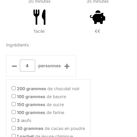
30 minutes
35 minutes
facile
€€
Ingrédients
–
+
personnes
200
grammes
de chocolat noir
100
grammes
de beurre
150
grammes
de sucre
100
grammes
de farine
3
œufs
30
grammes
de cacao en poudre
1
sachet
de levure chimique