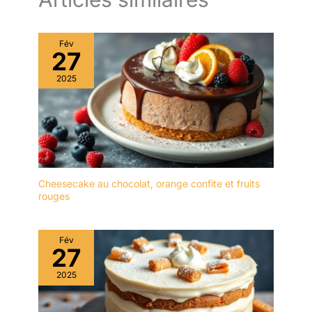
met en valeur la pelle à
fabriqué dans un
tarte et facilite le
matériau de haute qualité
nettoyage au quotidien.
et n'absorbe ni les
Fév
Compatible avec le lave-
27
odeurs ni les taches. Il
vaisselle. MODERNE ET
peut être rincé avec un
2025
ÉLÉGANT : Le Jet est un
peu de liquide vaisselle et
laguiole de table au
d'eau et est très facile à
design contemporain,
entretenir. Afin de
souligné par un poinçon
prolonger sa durée de
d'abeille moderne et
vie, il est recommandé de
stylisé. Le Jet se décline
ne pas le nettoyer au
ici dans une version
lave-vaisselle. Après le
raffinée en inox brillant
Cheesecake au chocolat, orange confite et fruits
nettoyage, il doit être
rouges
qui en fait le Laguiole de
séché afin de le garder
table le plus stylé de sa
au sec. ✔[Remarque
génération. LA
importante] : si vous
Fév
TRADITION AU GOÛT DU
rencontrez des
27
JOUR : Lou Laguiole allie
difficultés, n'hésitez pas
la force de la Tradition et
2025
à nous contacter. Nous
l'élégance de la
vous répondrons dans
Modernité. Notre gamme
les 24 heures.