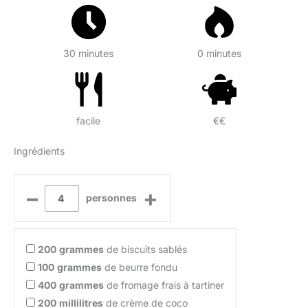
30 minutes
0 minutes
facile
€€
Ingrédients
–
+
personnes
200
grammes
de biscuits sablés
100
grammes
de beurre fondu
400
grammes
de fromage frais à tartiner
200
millilitres
de crème de coco