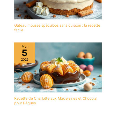
de couteaux Laguiole est
la garantie d'une
signature raffinée pour
des tables authentiques
au quotidien.
Gâteau mousse spéculoos sans cuisson : la recette
facile
Mar
5
2025
Recette de Charlotte aux Madeleines et Chocolat
pour Pâques