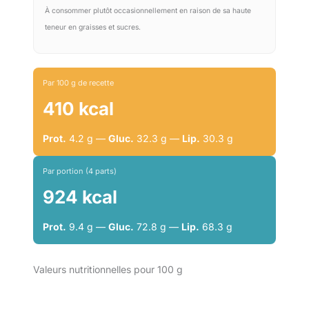
À consommer plutôt occasionnellement en raison de sa haute
teneur en graisses et sucres.
Par 100 g de recette
410 kcal
Prot.
4.2 g —
Gluc.
32.3 g —
Lip.
30.3 g
Par portion (4 parts)
924 kcal
Prot.
9.4 g —
Gluc.
72.8 g —
Lip.
68.3 g
Valeurs nutritionnelles pour 100 g