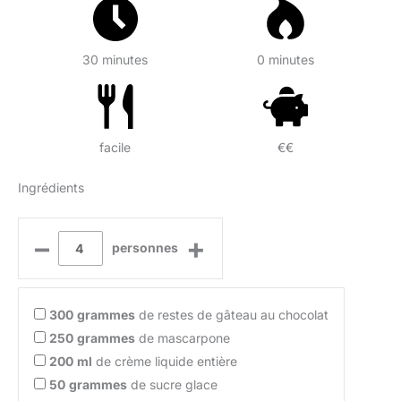
30 minutes
0 minutes
facile
€€
Ingrédients
–
+
personnes
300
grammes
de restes de gâteau au chocolat
250
grammes
de mascarpone
200
ml
de crème liquide entière
50
grammes
de sucre glace