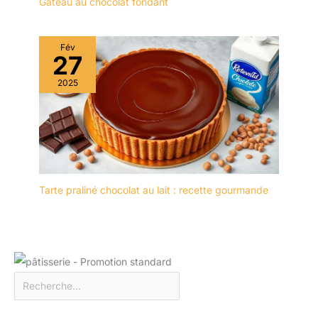
Gâteau au chocolat fondant
seulement un accroche-
regard absolu, mais
aussi une atmosphère
Fév
harmonieuse. Idée
27
cadeau impressionnante
2025
: en tant que cadeau
décent, ce superbe
service de vaisselle est
idéal pour votre maison,
bureau, bar, etc. Le
service combiné Bonita
est parfait pour tous les
âges, familles et amis.
Tarte praliné chocolat au lait : recette gourmande
Emballage sûr et solide.
Pour chaque problème,
nous offrons des
solutions optimales, il
suffit de nous contacter
par e-mail. Plusieurs
compléments de
vancasso : d'autres