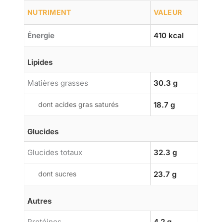
NUTRIMENT
VALEUR
Énergie
410 kcal
Lipides
Matières grasses
30.3 g
dont acides gras saturés
18.7 g
Glucides
Glucides totaux
32.3 g
dont sucres
23.7 g
Autres
Protéines
4.2 g