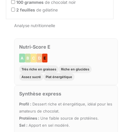
100
grammes
de chocolat noir
2
feuilles
de gélatine
Analyse nutritionnelle
Nutri-Score E
A
B
C
D
E
Très riche en graisses
Riche en glucides
Assez sucré
Plat énergétique
Synthèse express
Profil :
Dessert riche et énergétique, idéal pour les
amateurs de chocolat.
Protéines :
Une faible source de protéines.
Sel :
Apport en sel modéré.