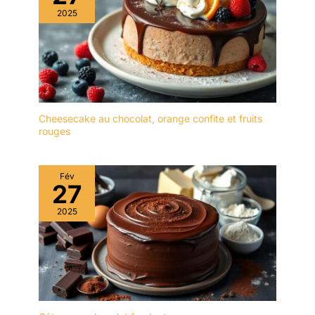
l'environnement, le
2025
service de table
vancasso Ess est
fabriqué à la main. Bord
marron exquis des cils -
Design tourbillon
moderne - Joli vernis
lisse des deux côtés -
Teinte bleue élégante
Cheesecake au chocolat, orange confite et fruits
rouges
unique crée simplement
une harmonie douce
unique. Artisanat
Fév
intemporel et excellente
27
décoration : cette série
combine un motif délicat
2025
peint à la main, une
finition exceptionnelle et
une variété de teintes
bleues pour créer une
ambiance maritime
fascinante. Parfait donne
à votre table non