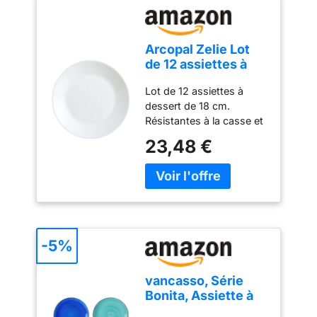
tâches de cuisine.
Arcopal Zelie Lot
de 12 assiettes à
dessert en verre
Lot de 12 assiettes à
opale extra
dessert de 18 cm.
résistant Blanc 18
Résistantes à la casse et
cm
aux ébréchures, passent
23,48 €
au lave-vaisselle,
résistantes aux
changements de
température, 100 %
hygiénique. L’opale
Arcopal est une matière
non poreuse qui
-5%
empêche les bactéries de
se déposer. Elle est très
vancasso, Série
facile à nettoyer et
Bonita, Assiette à
totalement hygiénique.
Dessert en
Fabriquée en France.