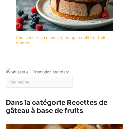
goût métallique, vous
pouvez donc les utiliser
sans crainte ; faciles à
stocker et à nettoyer,
elles passent au lave-
vaisselle.
Cheesecake au chocolat, orange confite et fruits
rouges
Dans la catégorie Recettes de
gâteau à base de fruits