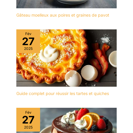
rayera pas votre bouche
confortable et
; Le design est simple et
antidérapante, réduisant
élégant, peut s'adapter à
Gâteau moelleux aux poires et graines de pavot
la fatigue de la main lors
différents types de
de l'utilisation et facilitant
vaisselle, pratique pour
la prise et la dégustation
les réunions de famille et
Fév
des desserts, fruits,
27
les buffets d'hôtel ainsi
fromage et apéritifs.
que les mariages, fêtes,
Facile à Nettoyer &
2025
soirées et autres
Lavable en Lave-Vaisselle
occasions. Cette
: La surface lisse de
fourchette à pâtisserie en
l'acier inoxydable ne
acier inoxydable est
retient pas les résidus de
adaptée à la maison, au
nourriture, permettant un
mariage, au restaurant, à
nettoyage facile à la main
l'hôtel, au café, convient
à l'eau, et entièrement
Guide complet pour réussir les tartes et quiches
pour manger des
lavable en lave-vaisselle
gâteaux, des entrées,
pour un nettoyage
des fruits, etc. Les
rapide, pratique et
Fév
fourchettes à gâteaux
27
approfondi à chaque
sont non toxiques et
fois.
sans BPA, sans arrière-
2025