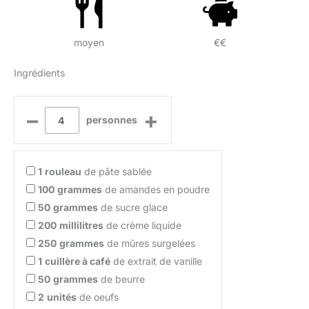
moyen
€€
Ingrédients
–
+
personnes
1
rouleau
de pâte sablée
100
grammes
de amandes en poudre
50
grammes
de sucre glace
200
millilitres
de crème liquide
250
grammes
de mûres surgelées
1
cuillère à café
de extrait de vanille
50
grammes
de beurre
2
unités
de oeufs