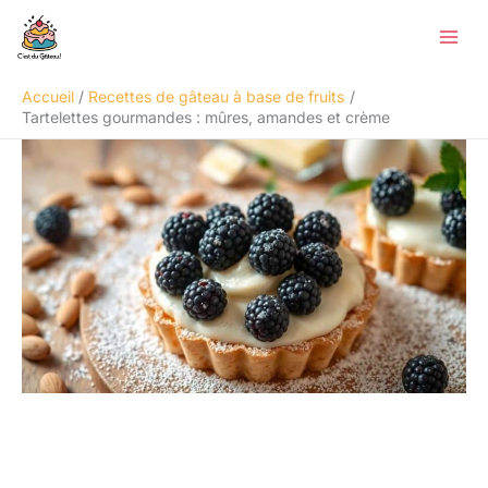
Aller
Rechercher
au
contenu
Accueil
Recettes de gâteau à base de fruits
Tartelettes gourmandes : mûres, amandes et crème