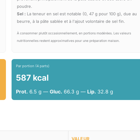
poudre.
Sel :
La teneur en sel est notable (0, 47 g pour 100 g), due au
beurre, à la pâte sablée et à l'ajout volontaire de sel fin.
À consommer plutôt occasionnellement, en portions modérées. Les valeurs
nutritionnelles restent approximatives pour une préparation maison.
Par portion (4 parts)
587 kcal
Prot.
6.5 g —
Gluc.
66.3 g —
Lip.
32.8 g
VALEUR