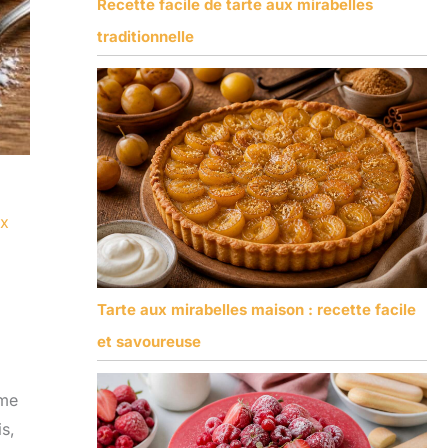
Recette facile de tarte aux mirabelles
traditionnelle
ux
Tarte aux mirabelles maison : recette facile
et savoureuse
ème
is,