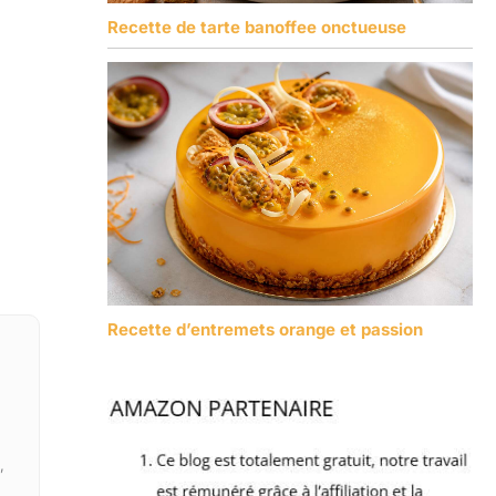
Recette de tarte banoffee onctueuse
Recette d’entremets orange et passion
,