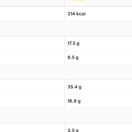
314 kcal
17.5 g
9.5 g
35.4 g
18.9 g
3.5 g