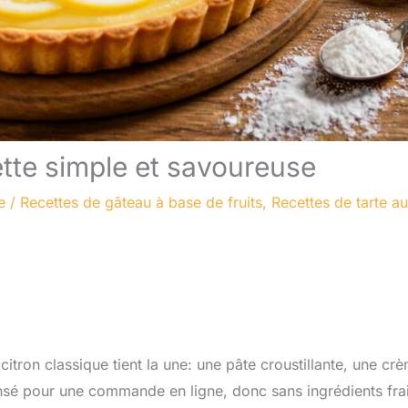
cette simple et savoureuse
e
/
Recettes de gâteau à base de fruits
,
Recettes de tarte a
 citron classique tient la une: une pâte croustillante, une cr
 pensé pour une commande en ligne, donc sans ingrédients fra