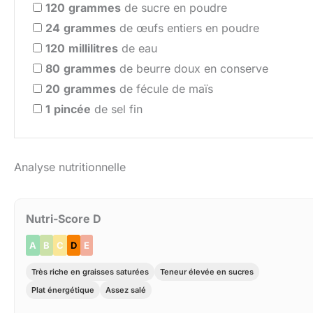
120
grammes
de sucre en poudre
24
grammes
de œufs entiers en poudre
120
millilitres
de eau
80
grammes
de beurre doux en conserve
20
grammes
de fécule de maïs
1
pincée
de sel fin
Analyse nutritionnelle
Nutri-Score D
A
B
C
D
E
Très riche en graisses saturées
Teneur élevée en sucres
Plat énergétique
Assez salé