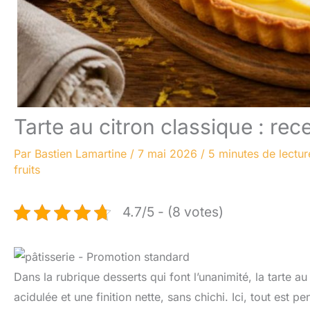
Tarte au citron classique : re
Par
Bastien Lamartine
/
7 mai 2026
/
5 minutes de lectur
fruits
4.7/5 - (8 votes)
Dans la rubrique desserts qui font l’unanimité, la tarte au
acidulée et une finition nette, sans chichi. Ici, tout est