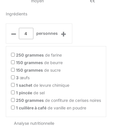
moyen
€€
Ingrédients
–
+
personnes
250
grammes
de farine
150
grammes
de beurre
150
grammes
de sucre
3
œufs
1
sachet
de levure chimique
1
pincée
de sel
250
grammes
de confiture de cerises noires
1
cuillère à café
de vanille en poudre
Analyse nutritionnelle