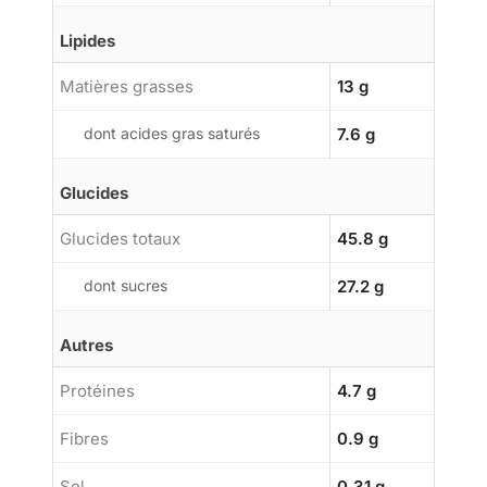
Lipides
Matières grasses
13 g
dont acides gras saturés
7.6 g
Glucides
Glucides totaux
45.8 g
dont sucres
27.2 g
Autres
Protéines
4.7 g
Fibres
0.9 g
Sel
0.31 g