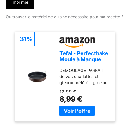
Imprimer
Où trouver le matériel de cuisine nécessaire pour ma recette ?
-31%
Tefal - Perfectbake
Moule à Manqué
Aluminium 100%
DEMOULAGE PARFAIT
Recyclé - 26cm
de vos charlottes et
gteaux préférés, grce au
revêtement antiadhésif
12,99 €
exclusif de ce moule
8,99 €
HAUTE RESISTANCE ET
DURABILITE : ce moule à
gteau est fabriqué en
aluminium 100 percent
recyclé, 2 fois plus