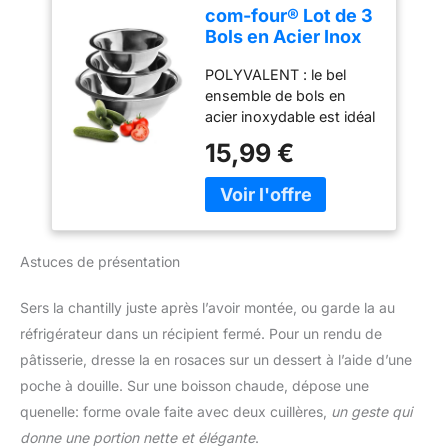
RÉPARABLE PENDANT 15
com-four® Lot de 3
ANS À UN PRIX
Bols en Acier Inox
RAISONNABLE : Nous
Ø 18, 20 et 24 cm
vous recommandons de
POLYVALENT : le bel
faire réparer votre produit
ensemble de bols en
dans notre réseau de 6
acier inoxydable est idéal
200 centres de
comme bol à fruits, pour
15,99 €
réparation dans le
servir des salades et des
monde entier pour qu'il
collations ou comme bol
dure plus longtemps.
à mélanger pour cuire
des ingrédients ! HAUTE
QUALITÉ: Les saladiers
Astuces de présentation
sont fabriqués en acier
inoxydable de haute
qualité et sont très bien
Sers la chantilly juste après l’avoir montée, ou garde la au
traités. Les bols sont
réfrigérateur dans un récipient fermé. Pour un rendu de
légers et ont un super
pâtisserie, dresse la en rosaces sur un dessert à l’aide d’une
look ! DÉCORATIF : La
poche à douille. Sur une boisson chaude, dépose une
conception simple des 3
bols en métal de
quenelle: forme ovale faite avec deux cuillères,
un geste qui
différentes tailles en fait
donne une portion nette et élégante
.