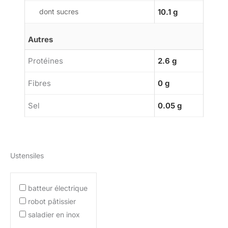
dont sucres
10.1 g
Autres
Protéines
2.6 g
Fibres
0 g
Sel
0.05 g
Ustensiles
batteur électrique
robot pâtissier
saladier en inox