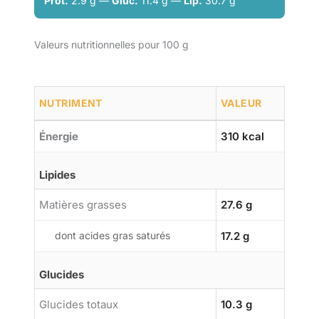
Prot.
2.9 g —
Gluc.
11.4 g —
Lip.
30.7 g
Valeurs nutritionnelles pour 100 g
NUTRIMENT
VALEUR
Énergie
310 kcal
Lipides
Matières grasses
27.6 g
dont acides gras saturés
17.2 g
Glucides
Glucides totaux
10.3 g