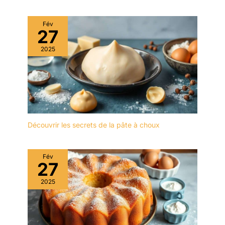
Fév
27
2025
Découvrir les secrets de la pâte à choux
Fév
27
2025