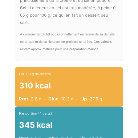
principalement de la crème et du lait en poudre.
Sel :
La teneur en sel est très modérée, à peine 0,
05 g pour 100 g, ce qui en fait un dessert peu
salé.
À consommer plutôt occasionnellement en raison de sa densité
calorique et de sa richesse en graisses saturées. Ces valeurs
restent approximatives pour une préparation maison.
Par 100 g de recette
310 kcal
Prot.
2.6 g —
Gluc.
10.3 g —
Lip.
27.6 g
Par portion (4 parts)
345 kcal