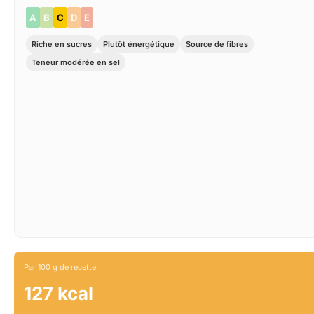
A
B
C
D
E
Riche en sucres
Plutôt énergétique
Source de fibres
Teneur modérée en sel
Par 100 g de recette
127 kcal