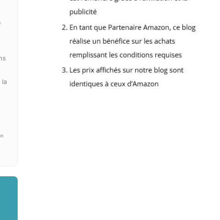
e
ns
 la
on