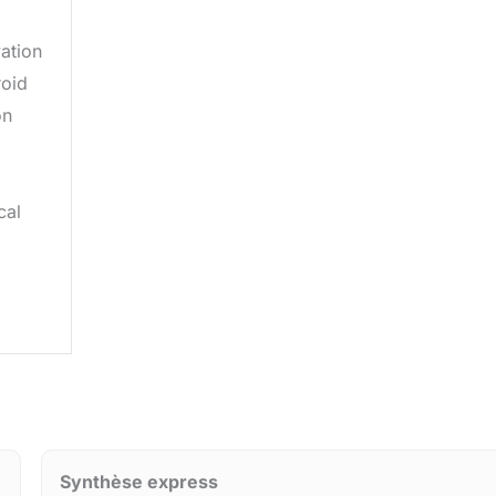
ation
roid
on
cal
Synthèse express