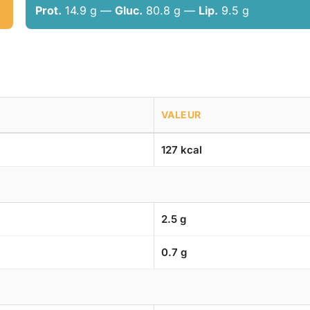
Prot.
14.9 g —
Gluc.
80.8 g —
Lip.
9.5 g
VALEUR
127 kcal
2.5 g
0.7 g