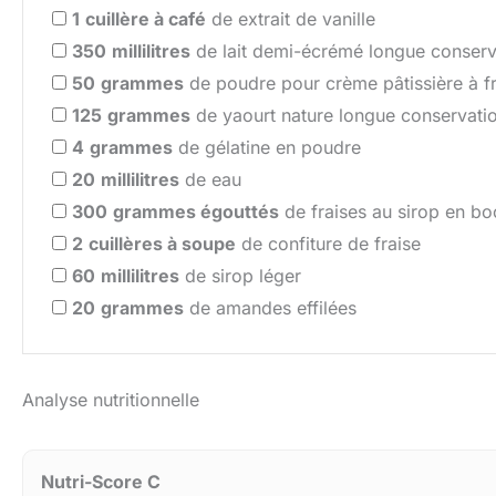
1
cuillère à café
de extrait de vanille
350
millilitres
de lait demi-écrémé longue conserv
50
grammes
de poudre pour crème pâtissière à f
125
grammes
de yaourt nature longue conservati
4
grammes
de gélatine en poudre
20
millilitres
de eau
300
grammes égouttés
de fraises au sirop en bo
2
cuillères à soupe
de confiture de fraise
60
millilitres
de sirop léger
20
grammes
de amandes effilées
Analyse nutritionnelle
Nutri-Score C