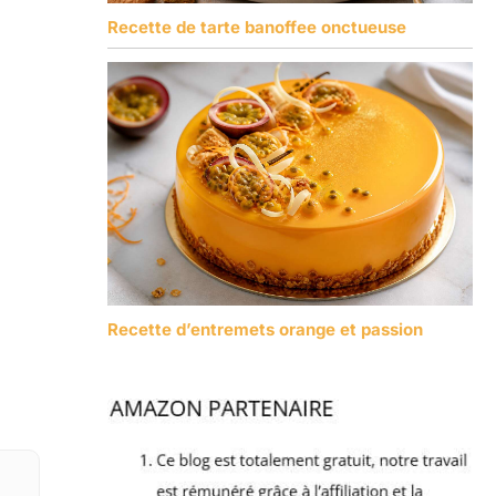
Recette de tarte banoffee onctueuse
Recette d’entremets orange et passion