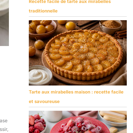
Recette facile de tarte aux mirabelles
traditionnelle
Tarte aux mirabelles maison : recette facile
et savoureuse
base
sir,