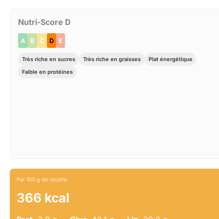
Nutri-Score D
A
B
C
D
E
Très riche en sucres
Très riche en graisses
Plat énergétique
Faible en protéines
Par 100 g de recette
366 kcal