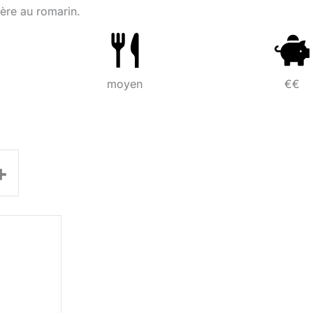
gère au romarin.
moyen
€€
+