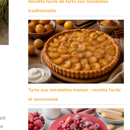
Recette facile de tarte aux mirabelles
traditionnelle
Tarte aux mirabelles maison : recette facile
et savoureuse
ant
ne