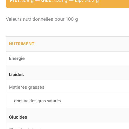
Prot.
3.8 g —
Gluc.
43.1 g —
Lip.
20.2 g
Valeurs nutritionnelles pour 100 g
NUTRIMENT
Énergie
Lipides
Matières grasses
dont acides gras saturés
Glucides