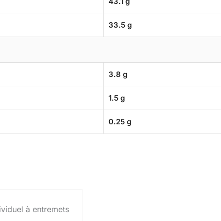
43.1 g
33.5 g
3.8 g
1.5 g
0.25 g
ividuel à entremets