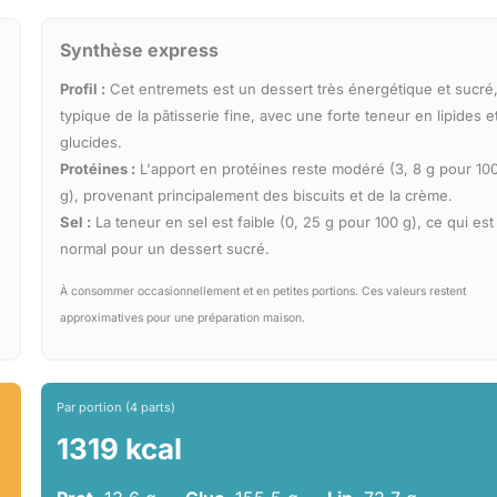
Synthèse express
Profil :
Cet entremets est un dessert très énergétique et sucré
typique de la pâtisserie fine, avec une forte teneur en lipides e
glucides.
Protéines :
L'apport en protéines reste modéré (3, 8 g pour 10
g), provenant principalement des biscuits et de la crème.
Sel :
La teneur en sel est faible (0, 25 g pour 100 g), ce qui est
normal pour un dessert sucré.
À consommer occasionnellement et en petites portions. Ces valeurs restent
approximatives pour une préparation maison.
Par portion (4 parts)
1319 kcal