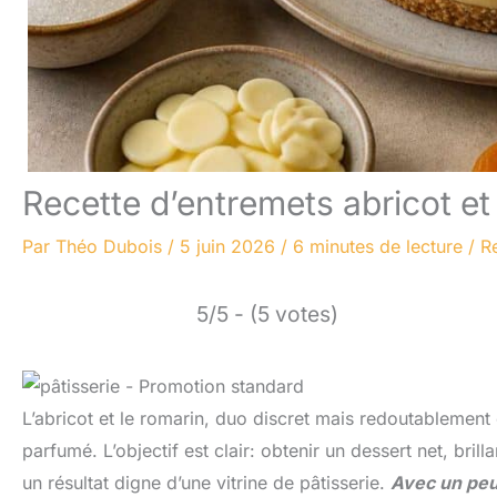
Recette d’entremets abricot et
Par
Théo Dubois
/
5 juin 2026
/
6 minutes de lecture
/
R
5/5 - (5 votes)
L’abricot et le romarin, duo discret mais redoutablement e
parfumé. L’objectif est clair: obtenir un dessert net, brill
un résultat digne d’une vitrine de pâtisserie.
Avec un peu