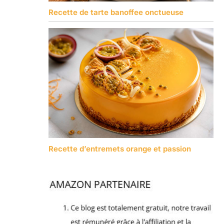
Recette de tarte banoffee onctueuse
Recette d’entremets orange et passion