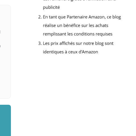
,
t
0