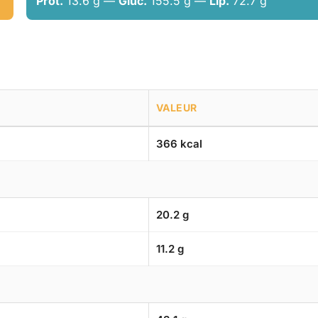
Prot.
13.6 g —
Gluc.
155.5 g —
Lip.
72.7 g
VALEUR
366 kcal
20.2 g
11.2 g