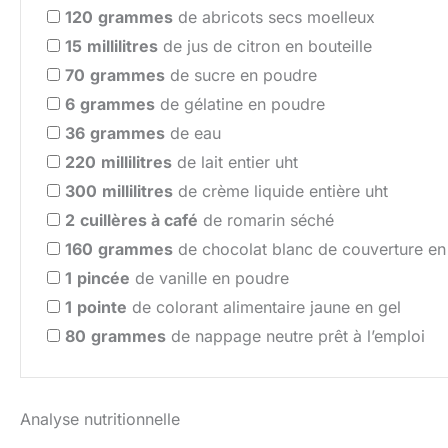
120
grammes
de abricots secs moelleux
15
millilitres
de jus de citron en bouteille
70
grammes
de sucre en poudre
6
grammes
de gélatine en poudre
36
grammes
de eau
220
millilitres
de lait entier uht
300
millilitres
de crème liquide entière uht
2
cuillères à café
de romarin séché
160
grammes
de chocolat blanc de couverture en 
1
pincée
de vanille en poudre
1
pointe
de colorant alimentaire jaune en gel
80
grammes
de nappage neutre prêt à l’emploi
Analyse nutritionnelle