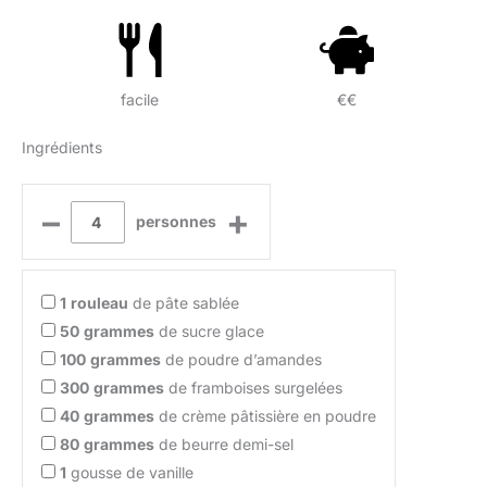
facile
€€
Ingrédients
–
+
personnes
1
rouleau
de pâte sablée
50
grammes
de sucre glace
100
grammes
de poudre d’amandes
300
grammes
de framboises surgelées
40
grammes
de crème pâtissière en poudre
80
grammes
de beurre demi-sel
1
gousse de vanille