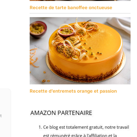
Recette de tarte banoffee onctueuse
Recette d’entremets orange et passion
t