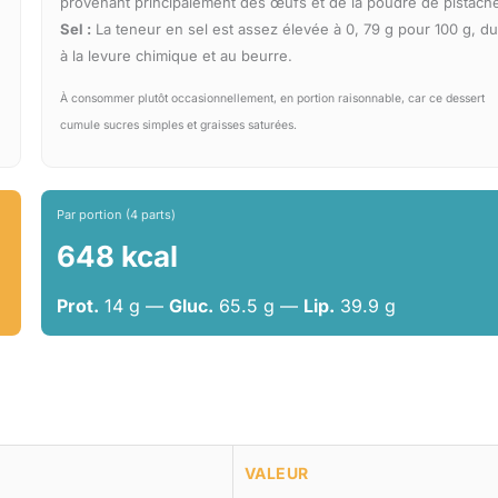
provenant principalement des œufs et de la poudre de pistach
Sel :
La teneur en sel est assez élevée à 0, 79 g pour 100 g, d
à la levure chimique et au beurre.
À consommer plutôt occasionnellement, en portion raisonnable, car ce dessert
cumule sucres simples et graisses saturées.
Par portion (4 parts)
648 kcal
Prot.
14 g —
Gluc.
65.5 g —
Lip.
39.9 g
VALEUR