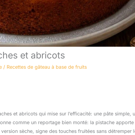
ches et abricots
e
/
Recettes de gâteau à base de fruits
ches et abricots qui mise sur l’efficacité: une pâte simple, 
ctionne comme un reportage bien monté: la pistache apporte 
n version sèche, signe des touches fruitées sans détremper l