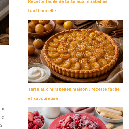
Recette facile de tarte aux mirabelles
traditionnelle
Tarte aux mirabelles maison : recette facile
et savoureuse
une
le
e