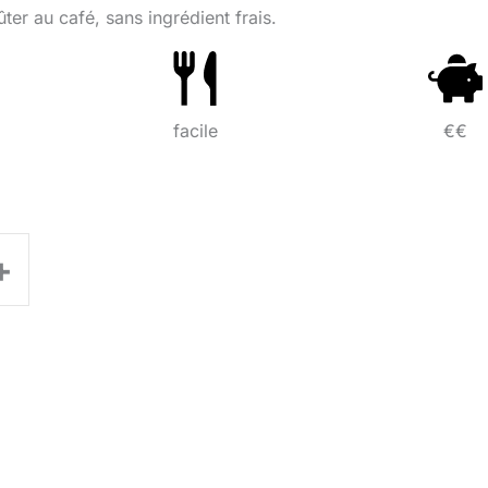
ter au café, sans ingrédient frais.
facile
€€
+