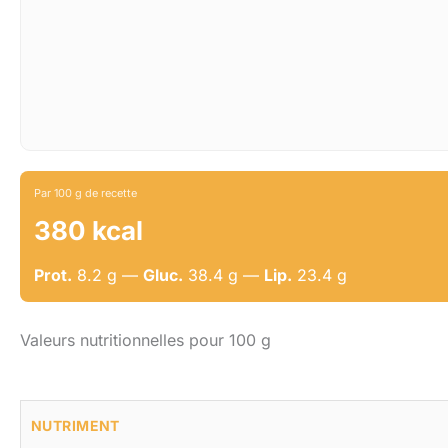
Par 100 g de recette
380 kcal
Prot.
8.2 g —
Gluc.
38.4 g —
Lip.
23.4 g
Valeurs nutritionnelles pour 100 g
NUTRIMENT