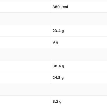
380 kcal
23.4 g
9 g
38.4 g
24.8 g
8.2 g