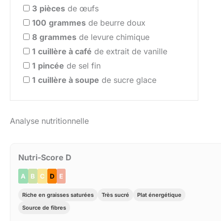
3
pièces
de œufs
100
grammes
de beurre doux
8
grammes
de levure chimique
1
cuillère à café
de extrait de vanille
1
pincée
de sel fin
1
cuillère à soupe
de sucre glace
Analyse nutritionnelle
Nutri-Score D
A
B
C
D
E
Riche en graisses saturées
Très sucré
Plat énergétique
Source de fibres