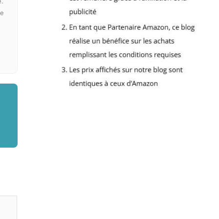
e.
ue