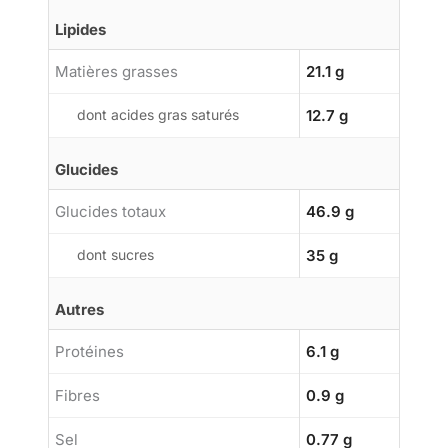
Lipides
Matières grasses
21.1 g
dont acides gras saturés
12.7 g
Glucides
Glucides totaux
46.9 g
dont sucres
35 g
Autres
Protéines
6.1 g
Fibres
0.9 g
Sel
0.77 g