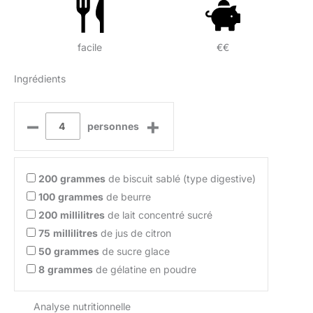
facile
€€
Ingrédients
–
+
personnes
200
grammes
de biscuit sablé (type digestive)
100
grammes
de beurre
200
millilitres
de lait concentré sucré
75
millilitres
de jus de citron
50
grammes
de sucre glace
8
grammes
de gélatine en poudre
Analyse nutritionnelle