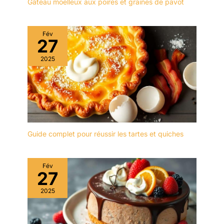
délicate et lisse, lignes
Gâteau moelleux aux poires et graines de pavot
tout autre que vous
simples, belles et
voulez au quotidien.
généreuses, convient à
C'est aussi un joli
un usage domestique, ils
Fév
cadeau pour un
27
sont non seulement les
anniversaire, un goûter,
présentoirs à gâteau
un mariage, une fête
2025
pratique, mais aussi
prénatale, Noël et les
embellissent votre table.
vacances.
【Facile à Installer】Il
CARACTÉRISTIQUES: le
suffit d'ouvrir l'emballage
plateau à dessert en
après avoir reçu ce
céramique avec bord
produit, d'utiliser les vis
ondulé est plein de
fournies dans
romantisme. Le stand de
Guide complet pour réussir les tartes et quiches
l'emballage pour installer
thé noble avec pilier doré
la plaque à fruits de la
vous apporte une
taille du support afin
expérience pleine de
Fév
d'obtenir un beau
27
texture et de goût. Créez
support à gâteau.
des moments heureux
【Large Application】
2025
avec le présentoir à
Parfait pour exposer des
gâteaux fanquare
petits gâteaux, des
desserts, des biscuits,