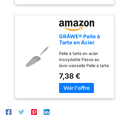
boucle de suspension
Facile à nettoyer - résiste
au lave-vaisselle
GRÄWE® Pelle à
Tarte en Acier
Inoxydable série
Pelle à tarte en acier
Königstein
inoxydable Passe au
lave-vaisselle Pelle à tarte
simple sans décor - Polie
7,38 €
à la main Matériau : acier
inoxydable chromé 18 %