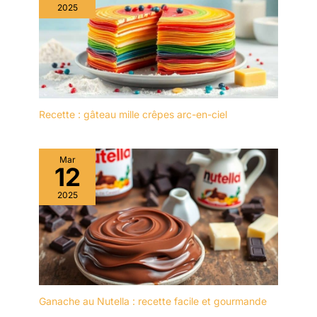
2025
Recette : gâteau mille crêpes arc-en-ciel
Mar
12
2025
Ganache au Nutella : recette facile et gourmande