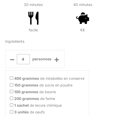
30 minutes
40 minutes
facile
€€
Ingrédients
–
+
personnes
400
grammes
de mirabelles en conserve
150
grammes
de sucre en poudre
100
grammes
de beurre
200
grammes
de farine
1
sachet
de levure chimique
3
unités
de oeufs