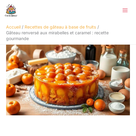
Aller
Rechercher
au
contenu
Accueil
Recettes de gâteau à base de fruits
Gâteau renversé aux mirabelles et caramel : recette
gourmande