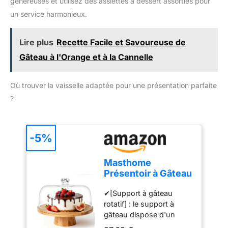
généreuses et utilisez des assiettes à dessert assorties pour
choisir des outils doux et
d'un câble de 1 mètre et
des détergents doux
un service harmonieux.
d'un design compact, ce
pour protéger le
mixeur est facile à ranger
revêtement antiadhésif.
et parfait pour toutes vos
Lire plus
Recette Facile et Savoureuse de
Évitez d'utiliser des outils
tâches de cuisine.
Gâteau à l'Orange et à la Cannelle
tranchants et rugueux
pour éviter de rayer la
poêle.
Où trouver la vaisselle adaptée pour une présentation parfaite
?
-5%
Masthome
Présentoir à Gâteau
Sur Pied avec
✔[Support à gâteau
Couvercle, 6in1
rotatif] : le support à
Cloche à Gâteaux
gâteau dispose d'un
Multifonctionelle,
plateau rotatif intégré qui
Support Gâteau en