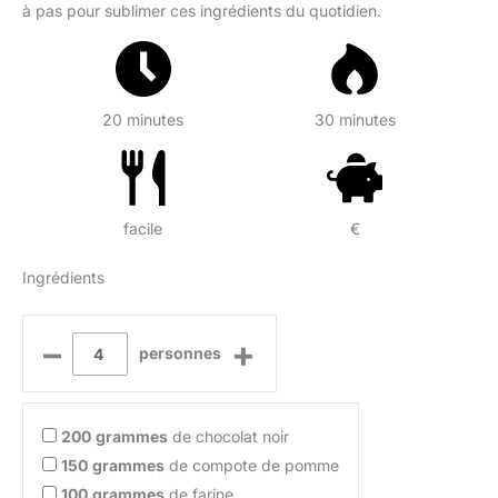
à pas pour sublimer ces ingrédients du quotidien.
20 minutes
30 minutes
facile
€
Ingrédients
–
+
personnes
200
grammes
de chocolat noir
150
grammes
de compote de pomme
100
grammes
de farine