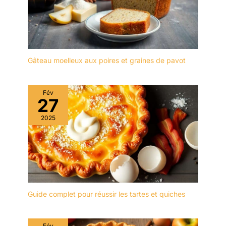
et Design D'apparence】
Le robot culinaire Zuccie
avec base lestée et 4
pieds antidérapants est
stable sans glisser même
à grande vitesse. La
Gâteau moelleux aux poires et graines de pavot
conception à tête
inclinée vous permet
d'ajouter facilement des
Fév
27
ingrédients au bol
mélangeur et est facile à
2025
installer et à retirer.
【Excellent Service
Après-Vente】Tous les
produits Zuccie sont
certifiés CE/ROHS. Si
vous achetez notre
produit, nous vous
Guide complet pour réussir les tartes et quiches
fournirons 1 mois de
retour gratuit et 3 ans de
garantie, vous
Fév