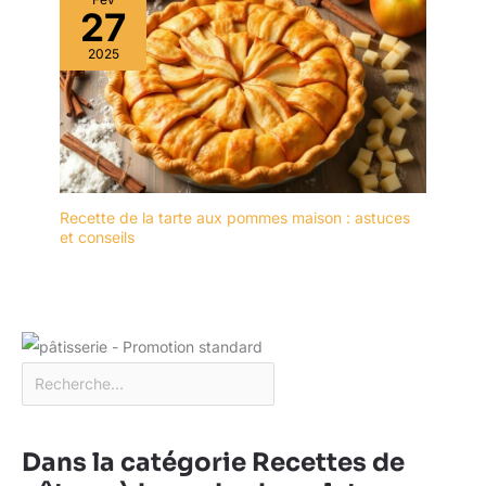
rencontrez des
27
problèmes de qualité ou
d'utilisation à l'avenir,
2025
vous pouvez contacter
notre service clientèle à
tout moment.
Recette de la tarte aux pommes maison : astuces
et conseils
Dans la catégorie Recettes de