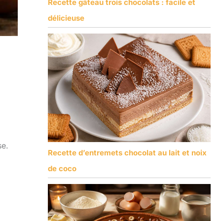
Recette gâteau trois chocolats : facile et
délicieuse
se.
Recette d’entremets chocolat au lait et noix
de coco