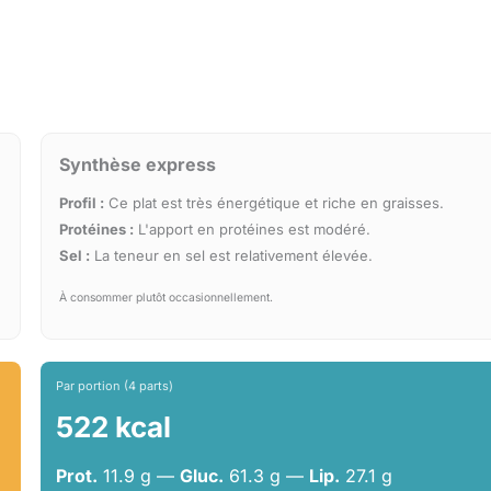
Synthèse express
Profil :
Ce plat est très énergétique et riche en graisses.
Protéines :
L'apport en protéines est modéré.
Sel :
La teneur en sel est relativement élevée.
À consommer plutôt occasionnellement.
Par portion (4 parts)
522 kcal
Prot.
11.9 g —
Gluc.
61.3 g —
Lip.
27.1 g