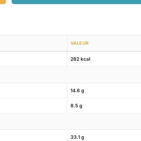
VALEUR
282 kcal
14.6 g
8.5 g
33.1 g