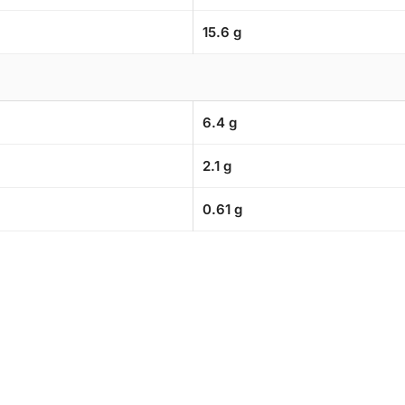
15.6 g
6.4 g
2.1 g
0.61 g