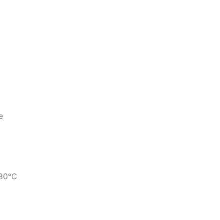
e
180°C