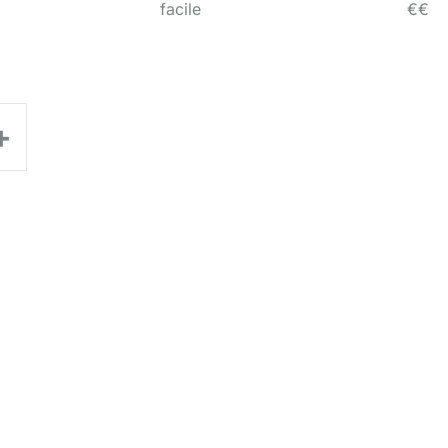
facile
€€
+