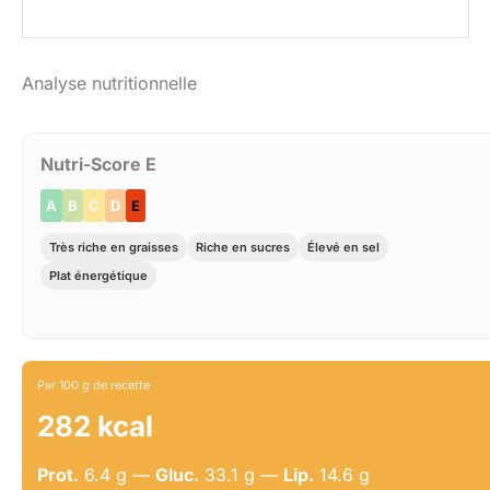
Analyse nutritionnelle
Nutri-Score E
A
B
C
D
E
Très riche en graisses
Riche en sucres
Élevé en sel
Plat énergétique
Par 100 g de recette
282 kcal
Prot.
6.4 g —
Gluc.
33.1 g —
Lip.
14.6 g