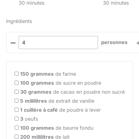
30 minutes
30 minutes
Ingrédients
–
personnes
150
grammes
de farine
100
grammes
de sucre en poudre
30
grammes
de cacao en poudre non sucré
5
millilitres
de extrait de vanille
1
cuillère à café
de poudre à lever
3
oeufs
100
grammes
de beurre fondu
200
millilitres
de lait