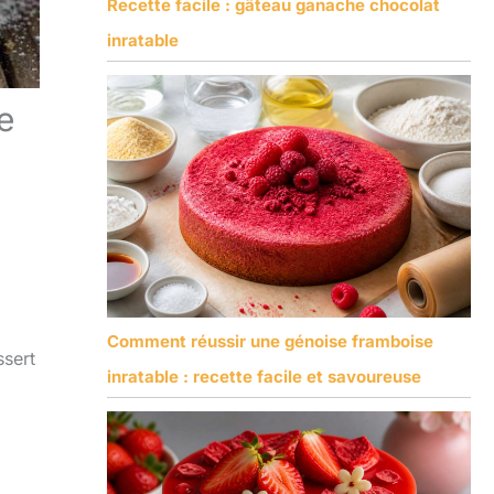
Recette facile : gâteau ganache chocolat
inratable
e
Comment réussir une génoise framboise
ssert
inratable : recette facile et savoureuse