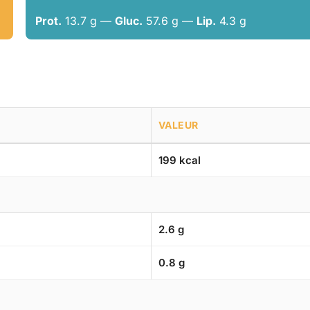
Prot.
13.7 g —
Gluc.
57.6 g —
Lip.
4.3 g
VALEUR
199 kcal
2.6 g
0.8 g