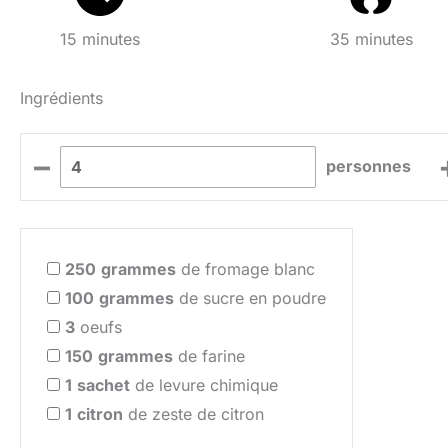
15 minutes
35 minutes
Ingrédients
–
personnes
250
grammes
de fromage blanc
100
grammes
de sucre en poudre
3
oeufs
150
grammes
de farine
1
sachet
de levure chimique
1
citron
de zeste de citron