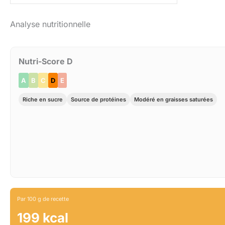
Analyse nutritionnelle
Nutri-Score D
A
B
C
D
E
Riche en sucre
Source de protéines
Modéré en graisses saturées
Par 100 g de recette
199 kcal