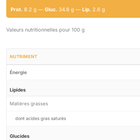
Prot.
8.2 g —
Gluc.
34.6 g —
Lip.
2.6 g
Valeurs nutritionnelles pour 100 g
NUTRIMENT
Énergie
Lipides
Matières grasses
dont acides gras saturés
Glucides