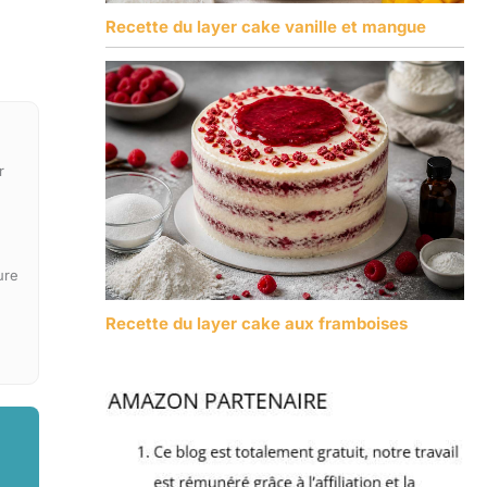
Recette du layer cake vanille et mangue
r
ure
Recette du layer cake aux framboises