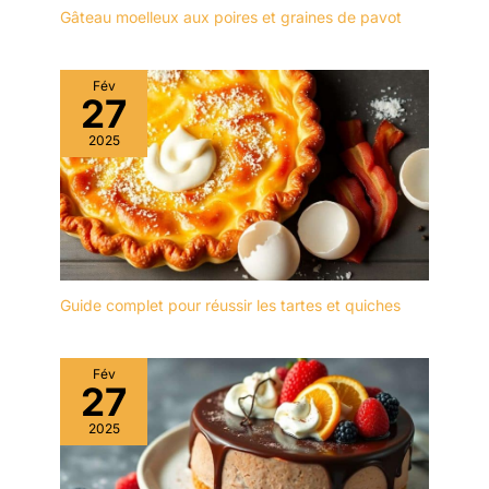
service mesure L 35,3 ×
Gâteau moelleux aux poires et graines de pavot
W 14,7 cm. Taille
appropriée pour contenir
et afficher du fromage,
Fév
27
des gâteaux, de la
viande, des fruits, des
2025
biscuits, des collations et
des pâtisseries. Bon pour
le brunch, le dîner, la fête,
le mariage et bien
d'autres occasions. Le
plateau de service
Wishdeco peut être
Guide complet pour réussir les tartes et quiches
utilisé non seulement
comme apéritif, mais
aussi comme plateau de
Fév
service pour les steaks
27
de taille moyenne avec
accompagnements
2025
DESIGN: L'ensemble
d'assiettes est d'un