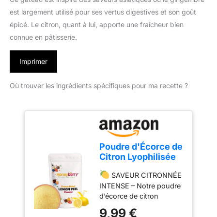
est largement utilisé pour ses vertus digestives et son goût
épicé. Le citron, quant à lui, apporte une fraîcheur bien
connue en pâtisserie.
Imprimer
Où trouver les ingrédients spécifiques pour ma recette ?
Poudre d'Écorce de
Citron Lyophilisée
100g – Poudre de
SAVEUR CITRONNÉE
Zeste de Citron
INTENSE – Notre poudre
Déshydraté -
d’écorce de citron
Poudre de Fruits
lyophilisée apporte la
Lyophilisée pour
9,99 €
fraîcheur et l’acidité