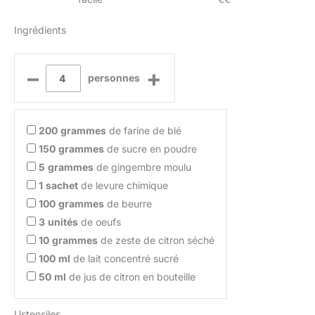
Ingrédients
–
+
personnes
200
grammes
de farine de blé
150
grammes
de sucre en poudre
5
grammes
de gingembre moulu
1
sachet
de levure chimique
100
grammes
de beurre
3
unités
de oeufs
10
grammes
de zeste de citron séché
100
ml
de lait concentré sucré
50
ml
de jus de citron en bouteille
Ustensiles