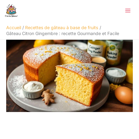
Aller
Rechercher
au
contenu
Accueil
Recettes de gâteau à base de fruits
Gâteau Citron Gingembre : recette Gourmande et Facile