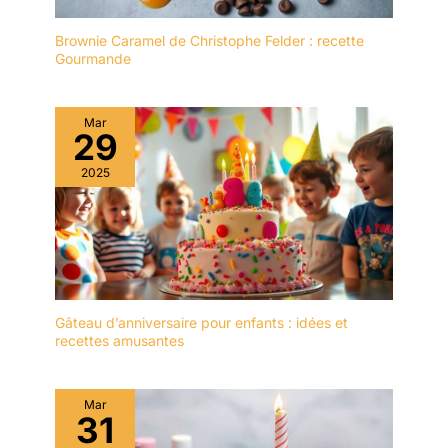
nettoyer APPLICATIONS:
Chaque assiette de
Brownie Caramel de Christophe Felder : recette
Gourmande
service mesure
23*12cm. Taille
appropriée pour contenir
Mar
et afficher du fromage,
29
des gâteaux, des fruits,
des biscuits, des
2025
collations et des
pâtisseries. Bon pour le
brunch, le dîner, la fête, le
mariage et bien d'autres
occasions DESIGN:
L'ensemble d'assiettes
est d'un blanc éclatant
Gâteau d’anniversaire pour enfants : idées et
avec une forme
recettes amusantes
rectangulaire
ergonomique et un
rebord étroit. Les rebords
Mar
31
empêchent les
déversements, gardent le