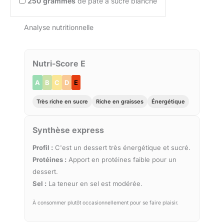
250
grammes
de pâte à sucre blanche
Analyse nutritionnelle
Nutri-Score E
A
B
C
D
E
Très riche en sucre
Riche en graisses
Énergétique
Synthèse express
Profil :
C'est un dessert très énergétique et sucré.
Protéines :
Apport en protéines faible pour un
dessert.
Sel :
La teneur en sel est modérée.
À consommer plutôt occasionnellement pour se faire plaisir.