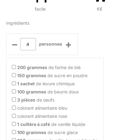
facile
€€
Ingrédients
–
+
personnes
200
grammes
de farine de blé
150
grammes
de sucre en poudre
1
sachet
de levure chimique
100
grammes
de beurre doux
3
pièces
de oeufs
colorant alimentaire bleu
colorant alimentaire rose
1
cuillère à café
de vanille liquide
100
grammes
de sucre glace