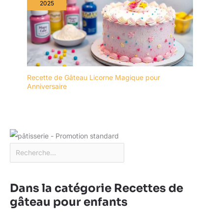
2025
comptoir et la table
propres. Cadeau idéal
pour la fête des mères, la
fête des pères
EMBALLAGE: Un
emballage bien conçu
protège la vaisselle en
Recette de Gâteau Licorne Magique pour
toute sécurité pendant le
Anniversaire
transport. Nous vous
offrirons un
remplacement gratuit si
les plateaux arrivent
cassés
Dans la catégorie Recettes de
gâteau pour enfants