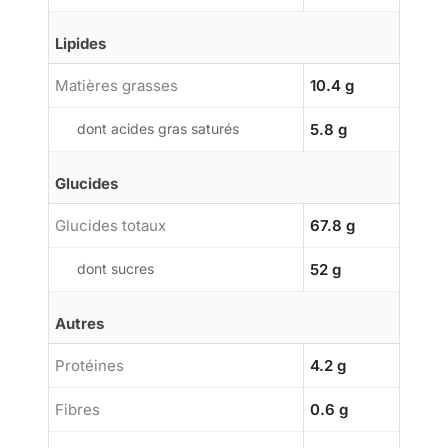
Lipides
Matières grasses
10.4 g
dont acides gras saturés
5.8 g
Glucides
Glucides totaux
67.8 g
dont sucres
52 g
Autres
Protéines
4.2 g
Fibres
0.6 g