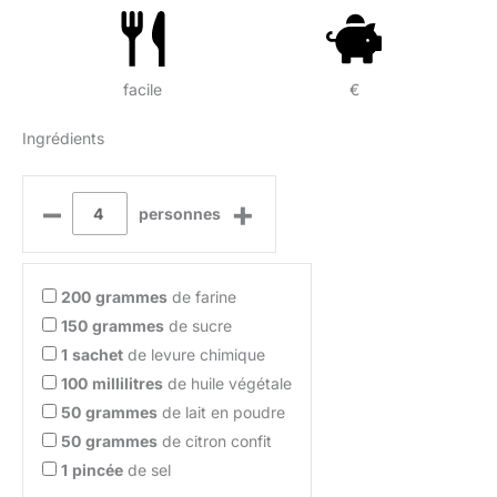
facile
€
Ingrédients
–
+
personnes
200
grammes
de farine
150
grammes
de sucre
1
sachet
de levure chimique
100
millilitres
de huile végétale
50
grammes
de lait en poudre
50
grammes
de citron confit
1
pincée
de sel