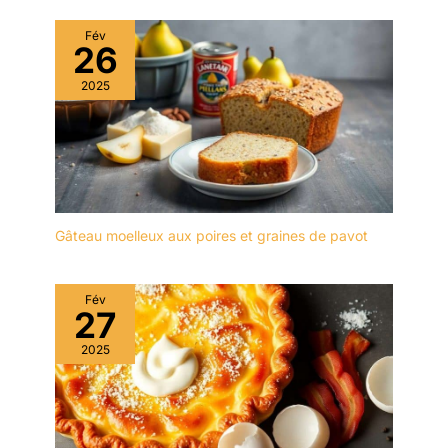
Germany la vaisselle
NewMoon peut être
Fév
lavée au lave-vaisselle et
26
résiste au four à micro-
2025
ondes elle s’utilise aussi
bien tous les jours que
pour les grandes
occasions Contenu 1 x
plat creux NewMoon
Villeroy & Boch
dimensions 25 x 25 x 4
cm poids 604 g (réf 10-
Gâteau moelleux aux poires et graines de pavot
4264-2701)
Fév
27
2025