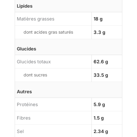
Lipides
Matières grasses
18 g
dont acides gras saturés
3.3 g
Glucides
Glucides totaux
62.6 g
dont sucres
33.5 g
Autres
Protéines
5.9 g
Fibres
1.5 g
Sel
2.34 g