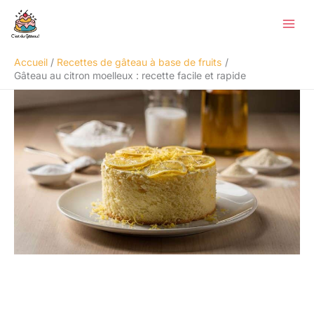
Aller
Rechercher
au
contenu
Accueil
Recettes de gâteau à base de fruits
Gâteau au citron moelleux : recette facile et rapide