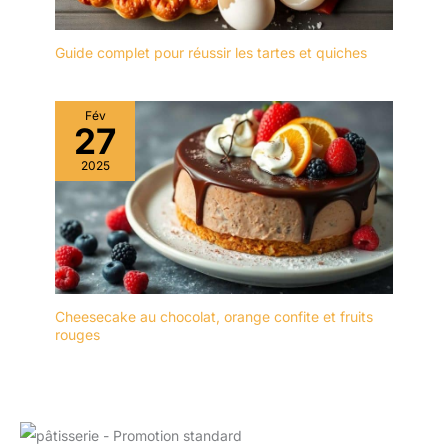
Guide complet pour réussir les tartes et quiches
Fév
27
2025
Cheesecake au chocolat, orange confite et fruits
rouges