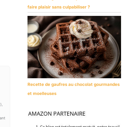
faire plaisir sans culpabiliser ?
Recette de gaufres au chocolat gourmandes
et moelleuses
),
ant