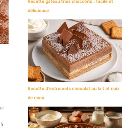
Recette gâteau trois chocolats : facile et
délicieuse
Recette d’entremets chocolat au lait et noix
de coco
ur
 à