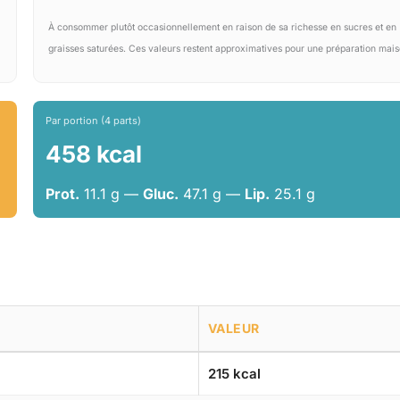
À consommer plutôt occasionnellement en raison de sa richesse en sucres et en
graisses saturées. Ces valeurs restent approximatives pour une préparation mais
Par portion (4 parts)
458 kcal
Prot.
11.1 g —
Gluc.
47.1 g —
Lip.
25.1 g
VALEUR
215 kcal