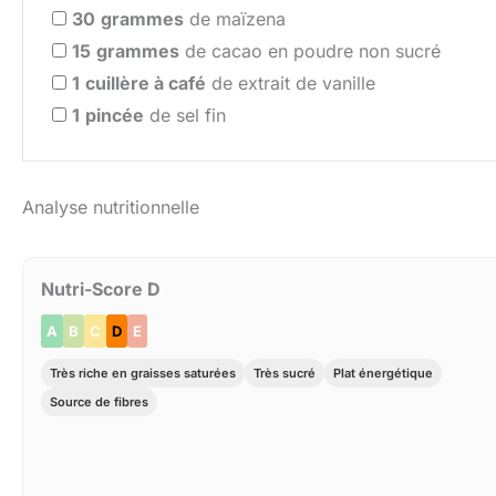
30
grammes
de maïzena
15
grammes
de cacao en poudre non sucré
1
cuillère à café
de extrait de vanille
1
pincée
de sel fin
Analyse nutritionnelle
Nutri-Score D
A
B
C
D
E
Très riche en graisses saturées
Très sucré
Plat énergétique
Source de fibres