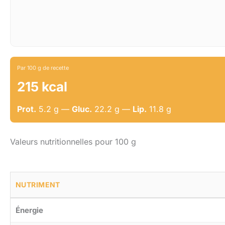
Par 100 g de recette
215 kcal
Prot.
5.2 g —
Gluc.
22.2 g —
Lip.
11.8 g
Valeurs nutritionnelles pour 100 g
NUTRIMENT
Énergie