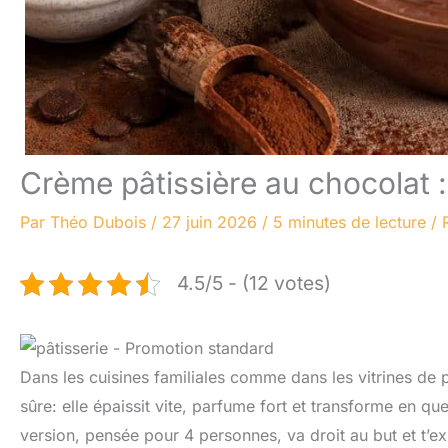
Crème pâtissière au chocolat : 
Par
Théo Dubois
/
27 juin 2026
/
5 minutes de lecture
/
4.5/5 - (12 votes)
Dans les cuisines familiales comme dans les vitrines de pâ
sûre: elle épaissit vite, parfume fort et transforme en 
version, pensée pour 4 personnes, va droit au but et t’