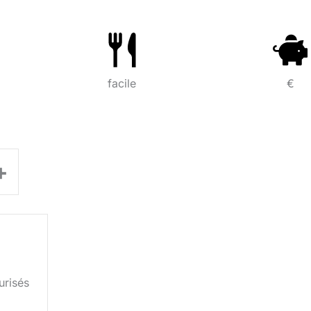
facile
€
+
urisés