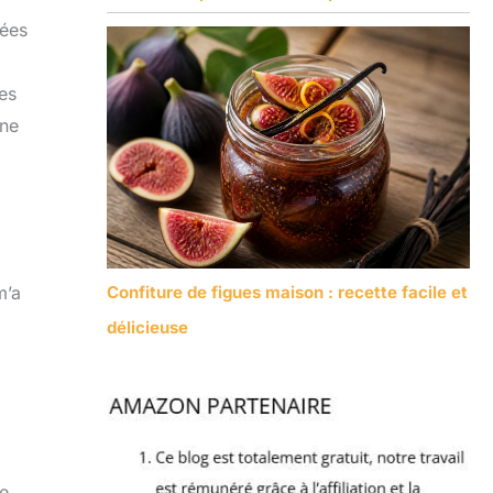
sées
des
une
Confiture de figues maison : recette facile et
m’a
délicieuse
le