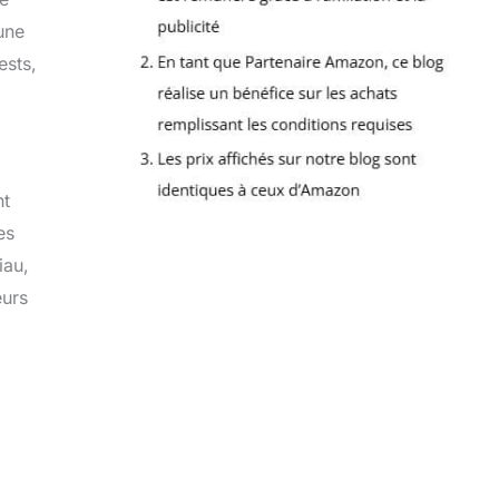
une
ests,
nt
es
iau,
eurs