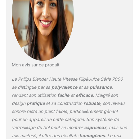
tranchantes et dentelées
et un bol au design
nervuré Sélection
instantanée : Ses
programmes de sélection
rapide (Quick Select)
vous permettent de
réaliser smoothies,
soupes, ou encore
beurres de noix ou glace
Mon avis sur ce produit
pilée, d'une simple
pression de bouton
Le Philips Blender Haute Vitesse Flip&Juice Série 7000
Nettoyage sans effort :
Grâce à sa fonction de
se distingue par sa
polyvalence
et sa
puissance
,
nettoyage unique et à
rendant son utilisation
facile
et
efficace
. Malgré son
ses pièces faciles à rincer
design
pratique
et sa construction
robuste
, son niveau
et compatibles lave-
sonore reste un point faible, particulièrement gênant
vaisselle, réalisez toutes
vos recettes préférées
pour un appareil de cette catégorie. Son système de
sans vous soucier du
verrouillage du bol peut se montrer
capricieux
, mais une
nettoyage La santé en
fois maîtrisé, il offre des résultats
homogènes
. Le prix
toute simplicité :