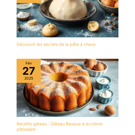
Découvrir les secrets de la pâte à choux
Fév
27
2025
Recette gâteau : Gâteau Basque à la crème
pâtissière