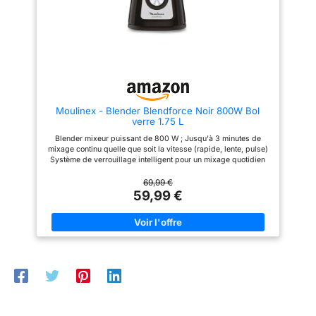
puissance à chaque recette
préparez de la poudre
grâce aux 12 niveaux de
d’amande, du houmous et bien
vitesse. La fonction Turbo
plus grâce au puissant moteur
fournit instantanément une
de 1 200 W/28 000 tours par
puissance maximale. Écran
minute Réparabilité 15 ans,
numérique et molette de réglage
Garantie 2 ans
: L'écran LED affiche clairement
la vitesse sélectionnée, tandis
que la molette permet un
ajustement simple et précis
Moulinex - Blender Blendforce Noir 800W Bol
pour chaque recette. Lame en
verre 1.75 L
acier inoxydable avec
revêtement en titane et
Blender mixeur puissant de 800 W ; Jusqu'à 3 minutes de
protection anti-rayures – La
mixage continu quelle que soit la vitesse (rapide, lente, pulse)
lame dorée de haute qualité
Système de verrouillage intelligent pour un mixage quotidien
avec revêtement en titane
sans effort Technologie Air Cooling : système de
garantit un mixage rapide,
refroidissement par air du moteur Bol en verre de 1.75 L
69,99 €
homogène et précis des
résistant aux chocs thermiques (jusqu'à 80°C) Réparabilité 15
59,99 €
ingrédients. La protection sans
ans : engagement de réparabilité 15 ans au juste prix grâce à
BPA aide à préserver les
notre réseau de 6200 réparateurs dans le monde, pour
surfaces délicates et à réduire
contribuer à la protection de l'environnement et à la réduction
le risque de rayures lors de
des déchets Fonction glace pilée efficace sans risque de
l’utilisation directe dans les
surcharger le moteur ou d'endommager le bol ; Ventouses sous
casseroles et les récipients.
la base assurant la stabilité du blender Poignée ergonomique
et contours texturés du bouton de sélection pour un confort et
une facilité d'utilisation