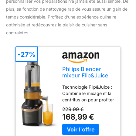
personnaliser vos préparations n’a jamais été aussi simple. De
plus, sa fonction de nettoyage rapide vous assure un gain de
temps considérable. Profitez d’une expérience culinaire
optimisée et redécouvrez le plaisir de cuisiner sans
contraintes.
-27%
Philips Blender
mixeur Flip&Juice
7000 ProBlend
Technologie Flip&Juice :
Ultra, 1500W, 2L +
Combine le mixage et la
acc.
centrifusion pour profiter
de jus avec ou sans
229,99 €
pulpes et de mélanges
168,99 €
onctueux. Réalisez
toutes vos préparations
préférées le plus