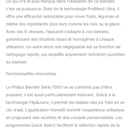
Ce qui m’a le plus marqué dans l’utilisation de ce blender,
nettoyage unique et à
c’est sa puissance. Doté de la technologie ProBlend Ultra, il
ses pièces faciles à rincer
offre une efficacité redoutable pour mixer fruits, légumes et
et compatibles lave-
même des ingrédients plus durs comme les noix ou la glace.
vaisselle, réalisez toutes
vos recettes préférées
Avec ses 8 vitesses, l’appareil s’adapte à vos besoins,
sans vous soucier du
garantissant des résultats lisses et homogènes à chaque
nettoyage La santé en
utilisation. Un autre atout non négligeable est sa fonction de
toute simplicité :
nettoyage rapide, qui simplifie amplement l’entretien quotidien
L'application HomeID
propose un large choix
du blender.
d'alternatives saines à
vos plats préférés, des
Fonctionnalités innovantes
desserts au chocolat
allégés aux repas à haute
Le Philips Blender Série 7000 ne se contente pas d’être
teneur en nutriments
puissant, il est aussi particulièrement innovant. Grâce à la
technologie Flip&Juice, il permet de réaliser des jus frais en un
clin d’œil. L’application HomeID enrichit l’expérience utilisateur
en proposant des recettes et des conseils personnalisés. Les
programmes Quick Select facilitent la sélection rapide de la