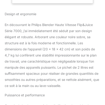
facilement. Variété de
mixage infinie : La
technologie ProBlend
Design et ergonomie
Ultra allie 3
caractéristiques uniques
En découvrant le Philips Blender Haute Vitesse Flip&Juice
: un puissant moteur de
Série 7000, j’ai immédiatement été séduit par son design
1500 W, une
combinaison de lames
élégant et robuste. Arborant une couleur noire sobre, sa
tranchantes et dentelées
structure est à la fois moderne et fonctionnelle. Les
et un bol au design
dimensions de l’appareil (20 x 18 x 42 cm) et son poids de
nervuré Sélection
4,7 kg lui confèrent une stabilité impressionnante sur le plan
instantanée : Ses
programmes de sélection
de travail, une caractéristique non négligeable lorsque l’on
rapide (Quick Select)
manipule des appareils puissants. Le pichet de 2 litres est
vous permettent de
suffisamment spacieux pour réaliser de grandes quantités de
réaliser smoothies,
smoothies ou autres préparations, et se nettoie aisément, que
soupes, ou encore
beurres de noix ou glace
ce soit à la main ou au lave-vaisselle.
pilée, d'une simple
pression de bouton
Puissance et performance
Nettoyage sans effort :
Grâce à sa fonction de