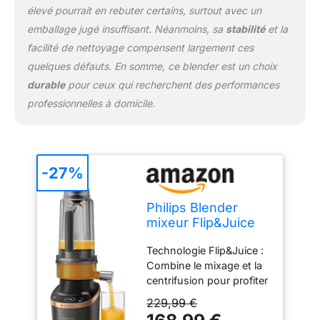
élevé pourrait en rebuter certains, surtout avec un
L'application HomeID
propose un large choix
emballage jugé insuffisant. Néanmoins, sa
stabilité
et la
d'alternatives saines à
facilité de nettoyage compensent largement ces
vos plats préférés, des
quelques défauts. En somme, ce blender est un choix
desserts au chocolat
durable
pour ceux qui recherchent des performances
allégés aux repas à haute
professionnelles à domicile.
teneur en nutriments
-27%
Philips Blender
mixeur Flip&Juice
7000 ProBlend
Technologie Flip&Juice :
Ultra, 1500W, 2L +
Combine le mixage et la
acc.
centrifusion pour profiter
de jus avec ou sans
229,99 €
pulpes et de mélanges