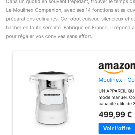
Dans un quotidien souvent trépidant, trouver le temps de 
Le Moulinex Companion, avec ses 14 fonctions et sa cuve
préparations culinaires. Ce robot cuiseur, silencieux et 
hacher en toute sérénité. Fabriqué en France, il répond 
pour régaler vos convives sans effort.
Moulinex - Co
UN APPAREIL QUI
mode manuel, Com
capacité utile de
toutes les occasi
499,99 €
famille et amis S
modèles les plus 
internationale) 