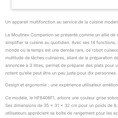
recettes, sauvega
directement dans 
également de trou
AU JUSTE PRIX: en
Un appareil multifonction au service de la cuisine moder
réseau de 6200rép
l’environnement 
VOUS!): utilisez l
Le Moulinex Companion se présente comme un allié de c
À NETTOYER ET À 
simplifier la cuisine au quotidien. Avec ses 14 fonctions,
effort grâce à un
monde où le temps est une denrée rare, ce robot cuiseur 
SÉCURISÉE: couver
rebours de 10seco
multitude de tâches culinaires, allant de la préparation 
vitesses/températu
annoncée à 3 litres, permet de préparer des plats pour 
sécurité CONTENU
batteur, fouet, p
notent qu’elle peut être un peu juste pour dix personnes.
l'application Moul
par un laboratoir
Design et ergonomie : une expérience utilisateur amélior
IEC60704 sur le t
un panel indépen
Ce modèle, le HF8408F1, arbore une couleur grise sobre 
Ses dimensions de 35 x 31 x 32 cm pour un poids de 8,2
utilisateurs apprécient sa boîte de rangement pour les acc