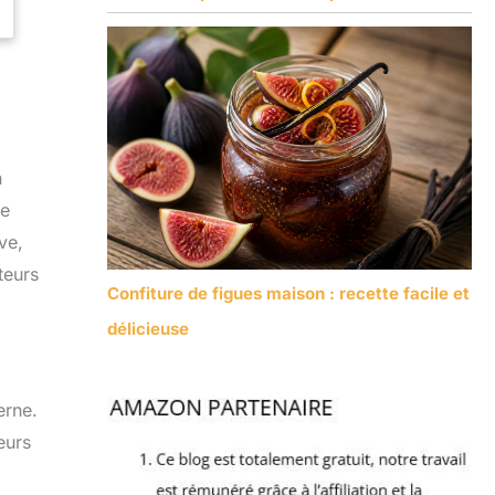
n
ne
ve,
teurs
Confiture de figues maison : recette facile et
délicieuse
erne.
eurs