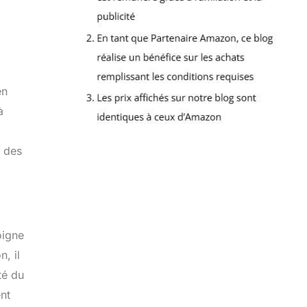
en
à
s des
oigne
, il
ité du
nt