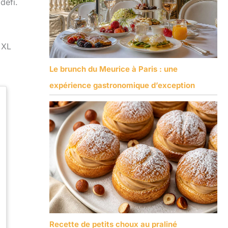
défi.
 XL
Le brunch du Meurice à Paris : une
expérience gastronomique d’exception
Recette de petits choux au praliné