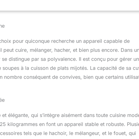
rdez vos recettes préférées et créez vos listes de courses
l'application – la fonction «Dans mon frigo» vous permet
ver l'inspiration et de réduire vos déchets RÉPARABILITÉ 15ANS
gagement de réparabilité 15ans au juste prix grâce à notre
ne
arateurs dans le monde, pour contribuer à la protection de
et à la réduction des déchets SURPRENEZ VOS PROCHES (ET
'application pour essayer et réussir de nouvelles recettes FACILE
hoix pour quiconque recherche un appareil capable de
RANGER: profitez d'un nettoyage et d'une organisation sans
 il peut cuire, mélanger, hacher, et bien plus encore. Dans u
 design compatible lave-vaisselle et facile à ranger UTILISATION
se distingue par sa polyvalence. Il est conçu pour gérer u
cle sécurisé qui se verrouille au démarrage, avec un compte à
ndes à la fin pour les programmes utilisant des
de soupes à la cuisson de plats mijotés. La capacité de sa cu
res élevées, afin de limiter les éclaboussures et de renforcer la
un nombre conséquent de convives, bien que certains utilisa
: Companion, couteau hachoir, couteau pétrin/concasseur,
anier vapeur interne, spatule, boîte de rangement, accès à
inex " Le robot cuiseur le plus silencieux: tests réalisés en 2023
e indépendant en conformité avec les normes ISO3744 et
ée
op12des robots cuiseurs les plus vendus en Europe, classés par
dant en 2022"
et élégante, qui s’intègre aisément dans toute cuisine mod
5 kilogrammes en font un appareil stable et robuste. Plusi
essoires tels que le hachoir, le mélangeur, et le fouet, qui