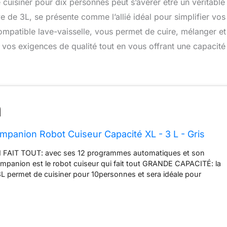
cuisiner pour dix personnes peut s’avérer être un véritable 
 de 3L, se présente comme l’allié idéal pour simplifier vos
compatible lave-vaisselle, vous permet de cuire, mélanger et
à vos exigences de qualité tout en vous offrant une capacité
mpanion Robot Cuiseur Capacité XL - 3 L - Gris
 FAIT TOUT: avec ses 12 programmes automatiques et son
panion est le robot cuiseur qui fait tout GRANDE CAPACITÉ: la
 3L permet de cuisiner pour 10personnes et sera idéale pour
ons, aussi bien pour le quotidien que lorsque vous recevez
ILENCIEUX: Le robot cuiseur le plus silencieux (par rapport aux
vendus, d'après des tests externes réalisés selon une norme
ACCÈS À L'APPLICATION MOULINEX: découvrez une infinité de