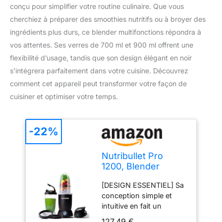
conçu pour simplifier votre routine culinaire. Que vous
cherchiez à préparer des smoothies nutritifs ou à broyer des
ingrédients plus durs, ce blender multifonctions répondra à
vos attentes. Ses verres de 700 ml et 900 ml offrent une
flexibilité d’usage, tandis que son design élégant en noir
s’intégrera parfaitement dans votre cuisine. Découvrez
comment cet appareil peut transformer votre façon de
cuisiner et optimiser votre temps.
-22%
Nutribullet Pro
1200, Blender
électrique, Broyeur,
[DESIGN ESSENTIEL] Sa
Smoothie Blender,
conception simple et
Blender
intuitive en fait un
multifonctions,
produit que vous
puissance 1200w,
127,49 €