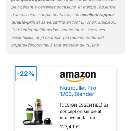
peu gênant à certaines occasions, et malgré l’absence
d’accessoires supplémentaires, son
excellent rapport
qualité-prix
et sa versatilité en font un choix judicieux.
Ce blender multifonctions coche toutes les cases
essentielles, et je ne peux que recommander cet
appareil fonctionnel à tout amateur de cuisine.
-22%
Nutribullet Pro
1200, Blender
électrique, Broyeur,
[DESIGN ESSENTIEL] Sa
Smoothie Blender,
conception simple et
Blender
intuitive en fait un
multifonctions,
produit que vous
puissance 1200w,
127,49 €
utiliserez au quotidien
verres 700ml et