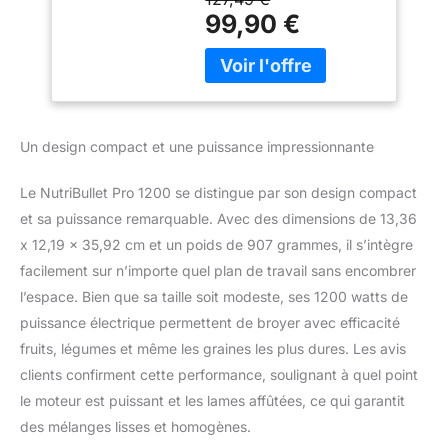
utiliserez au quotidien
verres 700ml et
99,90 €
[EXTRACTION DES
900ml, noir,
NUTRIMENTS] Il suffit
NB120MB
d'appuyer, de tourner et
de mélanger Et oui, c'est
aussi simple que ça
Saviez-vous que la
Un design compact et une puissance impressionnante
plupart des smoothies
peuvent être préparés en
Le NutriBullet Pro 1200 se distingue par son design compact
moins de 60 secondes ?
et sa puissance remarquable. Avec des dimensions de 13,36
Vous pouvez ainsi
intégrer une alimentation
x 12,19 x 35,92 cm et un poids de 907 grammes, il s’intègre
saine dans votre routine,
facilement sur n’importe quel plan de travail sans encombrer
sans le moindre stress
l’espace. Bien que sa taille soit modeste, ses 1200 watts de
[L'ENSEMBLE
puissance électrique permettent de broyer avec efficacité
COMPREND] (1) base
moteur de 1200W, (1)
fruits, légumes et même les graines les plus dures. Les avis
Lame d'extraction, (1)
clients confirment cette performance, soulignant à quel point
tasse de 900m (1) tasse
le moteur est puissant et les lames affûtées, ce qui garantit
de 700ml, (2) anneau, (2)
des mélanges lisses et homogènes.
couvercles de voyage