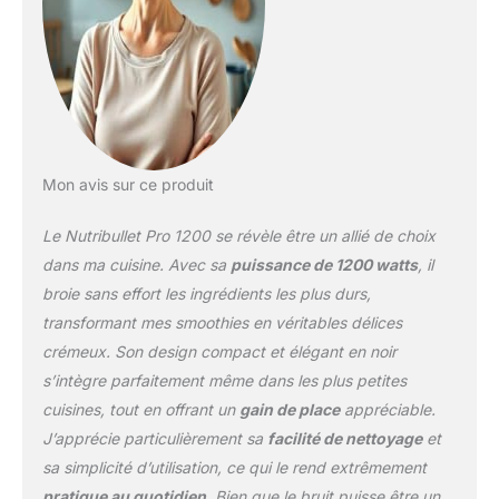
[L'ENSEMBLE
COMPREND] (1) base
moteur de 1200W, (1)
Lame d'extraction, (1)
tasse de 900m (1) tasse
de 700ml, (2) anneau, (2)
couvercles de voyage
[APPUYER, TOURNER ET
Mon avis sur ce produit
MELANGER ] Ce
personal blender
Le Nutribullet Pro 1200 se révèle être un allié de choix
compacte et optimisé de
900 Watts transforme
dans ma cuisine. Avec sa
puissance de 1200 watts
, il
tout les aliments, des
broie sans effort les ingrédients les plus durs,
fraises aux épinards, en
transformant mes smoothies en véritables délices
préparation nutritive
crémeux. Son design compact et élégant en noir
[POUR LE NETTOYAGE]
Il suffit de dévisser les
s’intègre parfaitement même dans les plus petites
lames, de les rincer à
cuisines, tout en offrant un
gain de place
appréciable.
l'eau et au savon et de
J’apprécie particulièrement sa
facilité de nettoyage
et
placer les tasses dans le
sa simplicité d’utilisation, ce qui le rend extrêmement
lave-vaisselle
pratique au quotidien
. Bien que le bruit puisse être un