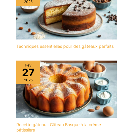
2025
Techniques essentielles pour des gâteaux parfaits
Fév
27
2025
Recette gâteau : Gâteau Basque à la crème
pâtissière