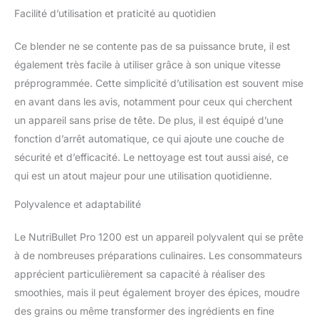
[APPUYER, TOURNER ET
Facilité d’utilisation et praticité au quotidien
MELANGER ] Ce
personal blender
Ce blender ne se contente pas de sa puissance brute, il est
compacte et optimisé de
900 Watts transforme
également très facile à utiliser grâce à son unique vitesse
tout les aliments, des
préprogrammée. Cette simplicité d’utilisation est souvent mise
fraises aux épinards, en
en avant dans les avis, notamment pour ceux qui cherchent
préparation nutritive
un appareil sans prise de tête. De plus, il est équipé d’une
[POUR LE NETTOYAGE]
Il suffit de dévisser les
fonction d’arrêt automatique, ce qui ajoute une couche de
lames, de les rincer à
sécurité et d’efficacité. Le nettoyage est tout aussi aisé, ce
l'eau et au savon et de
qui est un atout majeur pour une utilisation quotidienne.
placer les tasses dans le
lave-vaisselle
Polyvalence et adaptabilité
Le NutriBullet Pro 1200 est un appareil polyvalent qui se prête
à de nombreuses préparations culinaires. Les consommateurs
apprécient particulièrement sa capacité à réaliser des
smoothies, mais il peut également broyer des épices, moudre
des grains ou même transformer des ingrédients en fine