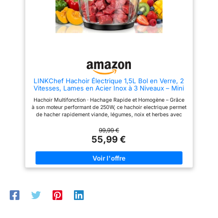
les aliments, des fraises aux
Turbo : Adaptez facilement la
épinards, en préparation
puissance à chaque recette
nutritive [POUR LE NETTOYAGE]
grâce aux 12 niveaux de
Il suffit de dévisser les lames,
vitesse. La fonction Turbo
de les rincer à l'eau et au savon
fournit instantanément une
et de placer les tasses dans le
puissance maximale. Écran
lave-vaisselle
numérique et molette de réglage
: L'écran LED affiche clairement
la vitesse sélectionnée, tandis
que la molette permet un
ajustement simple et précis
LINKChef Hachoir Électrique 1,5L Bol en Verre, 2
pour chaque recette. Lame en
Vitesses, Lames en Acier Inox à 3 Niveaux – Mini
acier inoxydable avec
Robot de Cuisine pour Viande, Légumes, Noix &
revêtement en titane et
Hachoir Multifonction · Hachage Rapide et Homogène – Grâce
Aliments Bébé
protection anti-rayures – La
à son moteur performant de 250W, ce hachoir electrique permet
lame dorée de haute qualité
de hacher rapidement viande, légumes, noix et herbes avec
avec revêtement en titane
une texture homogène. Les 2 vitesses s’adaptent facilement
garantit un mixage rapide,
aux ingrédients tendres comme durs. Idéal pour steaks
99,99 €
homogène et précis des
hachés, sauces maison ou purées pour bébé, avec un résultat
55,99 €
ingrédients. La protection sans
régulier et sans effort. Bol en Verre 1,5L · Sain, Résistant et
BPA aide à préserver les
Transparent – Le bol en verre épais est sans BPA, ne retient ni
surfaces délicates et à réduire
odeurs ni goûts, et garantit une utilisation plus saine. Son
le risque de rayures lors de
design transparent permet de contrôler facilement la texture
l’utilisation directe dans les
des aliments. Avec sa capacité de 1,5L, ce mini hachoir
casseroles et les récipients.
électrique convient parfaitement aux préparations du quotidien
en famille. Lames en Acier Inoxydable · Coupe Fine et Efficace
– Les lames en acier inoxydable, robustes et tranchantes,
assurent un hachage fin et uniforme en quelques secondes.
Parfait pour viande, oignons, ail, légumes ou fruits secs, ce
mixeur hachoir améliore l’efficacité en cuisine et fait gagner du