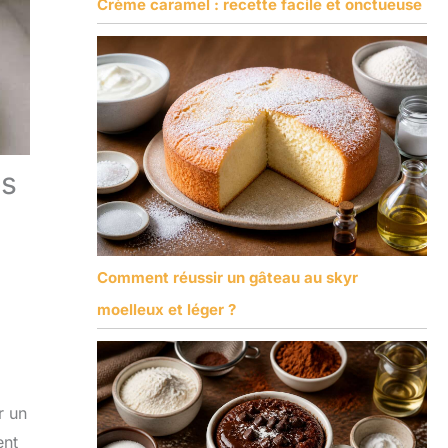
Crème caramel : recette facile et onctueuse
es
Comment réussir un gâteau au skyr
moelleux et léger ?
r un
ent