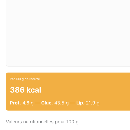
Par 100 g de recette
386 kcal
Prot.
4.6 g —
Gluc.
43.5 g —
Lip.
21.9 g
Valeurs nutritionnelles pour 100 g