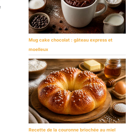
e
Mug cake chocolat : gâteau express et
moelleux
Recette de la couronne briochée au miel