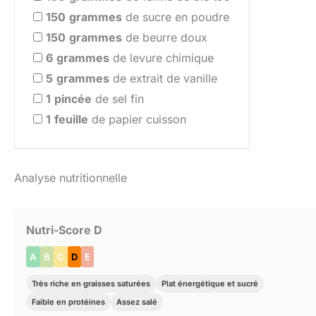
150
grammes
de sucre en poudre
150
grammes
de beurre doux
6
grammes
de levure chimique
5
grammes
de extrait de vanille
1
pincée
de sel fin
1
feuille
de papier cuisson
Analyse nutritionnelle
Nutri-Score D
A
B
C
D
E
Très riche en graisses saturées
Plat énergétique et sucré
Faible en protéines
Assez salé