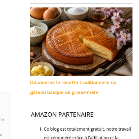
Découvrez la recette traditionnelle du
gâteau basque de grand-mère
lle
ni