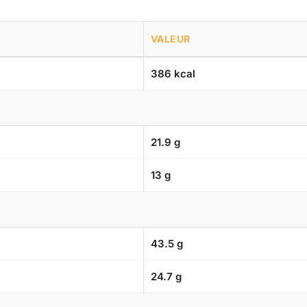
VALEUR
386 kcal
21.9 g
13 g
43.5 g
24.7 g