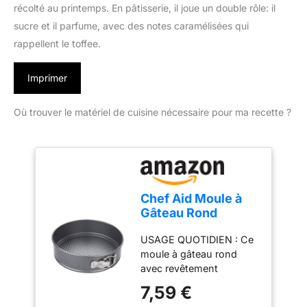
récolté au printemps. En pâtisserie, il joue un double rôle: il
sucre et il parfume, avec des notes caramélisées qui
rappellent le toffee.
Imprimer
Où trouver le matériel de cuisine nécessaire pour ma recette ?
Chef Aid Moule à
Gâteau Rond
Amovible,
USAGE QUOTIDIEN : Ce
Antiadhésif avec
moule à gâteau rond
Base Démontable
avec revêtement
pour Démoulage
antiadhésif, facile à
Facile, Adapté au
7,59 €
nettoyer, convient pour
Réfrigérateur et