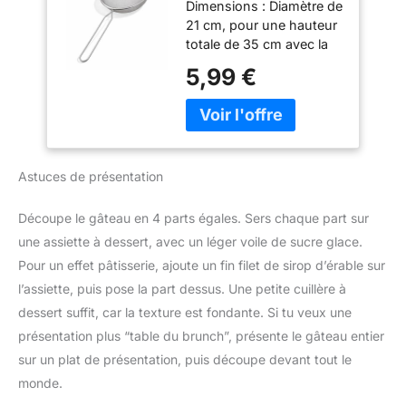
lorsque vous ne l'utilisez
Dimensions : Diamètre de
Cuisine de 21cm de
drainer l'eau rapidement,
pas LIVRÉ AVEC :
21 cm, pour une hauteur
Diamètre - Ne Pas
et le bord en acier
balance de cuisine
totale de 35 cm avec la
Mettre au Lave
empêche également les
Optiss, 2piles AAA
poignée Conception
Vaisselle -
5,99 €
aliments de se coincer
Pratique : Doté d'un
35x21cm,
entre le maillage et le
maillage fin et résistant,
Polyvalent,
bord, sans gaspillage de
ce tamis garantit un
Efficace, Argenté
nourriture. 【Facile à
tamisage uniforme sans
nettoyer】 La passoire a
grumeaux indésirables.
une surface lisse sans
Astuces de présentation
La poignée ergonomique
bavures, ce qui la rend
offre une prise en main
facile à nettoyer même
confortable et sécurisée,
Découpe le gâteau en 4 parts égales. Sers chaque part sur
avec un lavage à la main.
facilitant ainsi l'utilisation
une assiette à dessert, avec un léger voile de sucre glace.
Nettoyez simplement à
même pendant de
temps après utilisation,
Pour un effet pâtisserie, ajoute un fin filet de sirop d’érable sur
longues sessions de
les aliments mous ne
l’assiette, puis pose la part dessus. Une petite cuillère à
cuisine. Poignée
collent pas à l'acier
Ergonomique : Longue
dessert suffit, car la texture est fondante. Si tu veux une
inoxydable dur et ils
poignée confortable pour
présentation plus “table du brunch”, présente le gâteau entier
passent également au
une prise en main facile
lave-vaisselle.
sur un plat de présentation, puis découpe devant tout le
et une utilisation sans
【Stockage facile】 Les
monde.
effort / Crochets de
passoires à mailles fines
Support : Équipé de