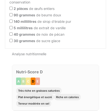
conservation
2
pièces
de œufs entiers
90
grammes
de beurre doux
140
millilitres
de sirop d’érable pur
5
millilitres
de extrait de vanille
40
grammes
de noix de pécan
30
grammes
de sucre glace
Analyse nutritionnelle
Nutri-Score D
A
B
C
D
E
Très riche en graisses saturées
Plat énergétique et sucré
Riche en calories
Teneur modérée en sel