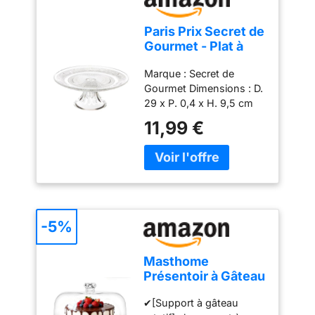
cuisine occupés.
Paris Prix Secret de
Gourmet - Plat à
Gâteau sur Pied
Marque : Secret de
Renaissance 29cm
Gourmet Dimensions : D.
Transparent
29 x P. 0,4 x H. 9,5 cm
Matière : Verre Coloris :
11,99 €
Transparent
-5%
Masthome
Présentoir à Gâteau
Sur Pied avec
✔[Support à gâteau
Couvercle, 6in1