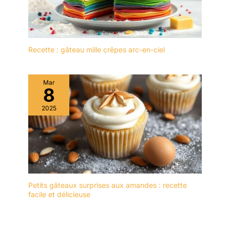
présentoir à gâteaux est
fabriqué dans un
matériau de haute qualité
et n'absorbe ni les
odeurs ni les taches. Il
Recette : gâteau mille crêpes arc-en-ciel
peut être rincé avec un
peu de liquide vaisselle et
d'eau et est très facile à
Mar
entretenir. Afin de
8
prolonger sa durée de
2025
vie, il est recommandé de
ne pas le nettoyer au
lave-vaisselle. Après le
nettoyage, il doit être
séché afin de le garder
au sec. ✔[Remarque
importante] : si vous
rencontrez des
Petits gâteaux surprises aux amandes : recette
facile et délicieuse
difficultés, n'hésitez pas
à nous contacter. Nous
vous répondrons dans
les 24 heures.