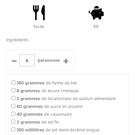
facile
€€
Ingrédients
–
+
personnes
180
grammes
de farine de blé
8
grammes
de levure chimique
2
grammes
de bicarbonate de sodium alimentaire
60
grammes
de sucre en poudre
40
grammes
de cassonade
2
grammes
de sel fin
160
millilitres
de lait demi-écrémé longue