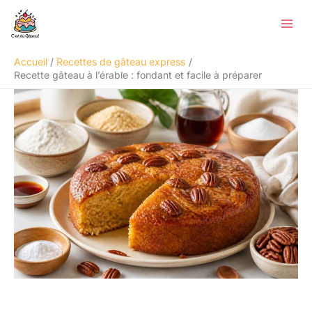
Aller
Rechercher
au
contenu
Accueil
Recettes de gâteau express
Recette gâteau à l’érable : fondant et facile à préparer