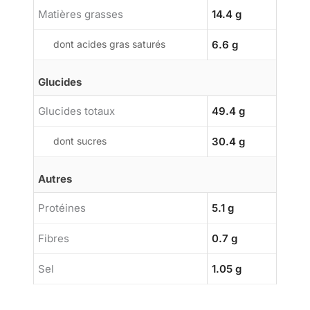
Matières grasses
14.4 g
dont acides gras saturés
6.6 g
Glucides
Glucides totaux
49.4 g
dont sucres
30.4 g
Autres
Protéines
5.1 g
Fibres
0.7 g
Sel
1.05 g