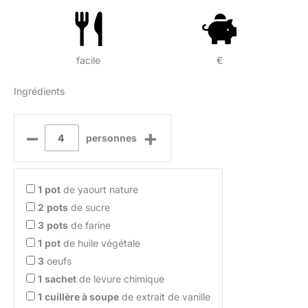
facile
€
Ingrédients
–
+
personnes
1
pot
de yaourt nature
2
pots
de sucre
3
pots
de farine
1
pot
de huile végétale
3
oeufs
1
sachet
de levure chimique
1
cuillère à soupe
de extrait de vanille