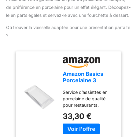
de préférence en porcelaine pour un effet élégant. Découpez-
le en parts égales et servez-le avec une fourchette à dessert.
Où trouver la vaisselle adaptée pour une présentation parfaite
?
Amazon Basics
Porcelaine 3
pièces, Service
Service d’assiettes en
plateau apéritif,
porcelaine de qualité
dîner, dessert,
pour restaurants,
33.02 cm,28 cm,
traiteurs, fêtes et
26 cm, Blanc
33,30 €
utilisation quotidienne
sans plomb, résistent à
des températures allant