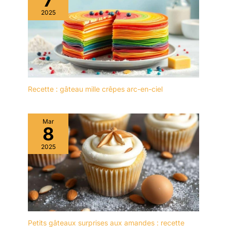
des biscuits, des
2025
collations et des
pâtisseries. Bon pour le
brunch, le dîner, la fête, le
mariage et bien d'autres
occasions DESIGN:
L'ensemble d'assiettes
est d'un blanc éclatant
Recette : gâteau mille crêpes arc-en-ciel
avec une forme
rectangulaire
ergonomique et un
Mar
rebord étroit. Les rebords
8
empêchent les
2025
déversements, gardent le
comptoir et la table
propres. Cadeau idéal
pour la fête des mères, la
fête des pères
EMBALLAGE: Un
emballage bien conçu
protège la vaisselle en
Petits gâteaux surprises aux amandes : recette