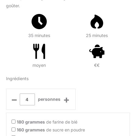
goûter.
35 minutes
25 minutes
moyen
€€
Ingrédients
–
+
personnes
180
grammes
de farine de blé
160
grammes
de sucre en poudre