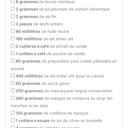
8
grammes
de levure chimique
2
grammes
de bicarbonate de sodium alimentaire
2
grammes
de sel fin
3
pièces
de œufs entiers
90
millilitres
de huile neutre
180
millilitres
de lait entier uht
2
cuillères à café
de extrait de vanille
1
cuillère à café
de poudre de vanille
80
grammes
de préparation pour crème pâtissière en
poudre
400
millilitres
de lait entier uht (pour la crème)
60
grammes
de sucre glace
250
grammes
de mascarpone longue conservation
480
grammes
de mangue en conserve au sirop (en
tranches ou en dés)
120
grammes
de confiture de mangue
1
cuillère à soupe
de jus de citron en bouteille
4
grammes
de gélatine en poudre