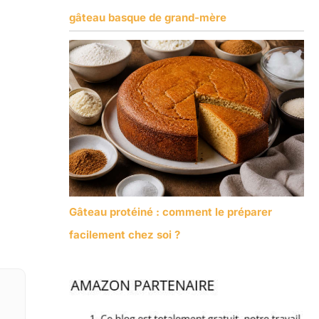
gâteau basque de grand-mère
Gâteau protéiné : comment le préparer
facilement chez soi ?