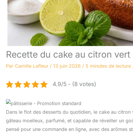
Recette du cake au citron vert
Par
Camille Lafleur
/
13 juin 2026
/
5 minutes de lecture
4.9/5 - (8 votes)
Dans le flot des desserts du quotidien, le cake au citro
gâteau moelleux, parfumé, et capable de réveiller un goûte
pensé pour une commande en ligne, avec des arômes stabl