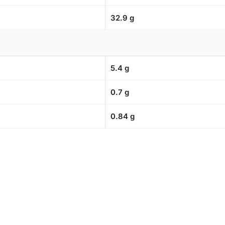
32.9 g
5.4 g
0.7 g
0.84 g