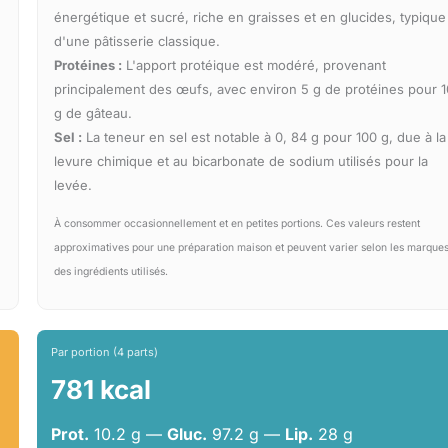
énergétique et sucré, riche en graisses et en glucides, typique
d'une pâtisserie classique.
Protéines :
L'apport protéique est modéré, provenant
principalement des œufs, avec environ 5 g de protéines pour 
g de gâteau.
Sel :
La teneur en sel est notable à 0, 84 g pour 100 g, due à la
levure chimique et au bicarbonate de sodium utilisés pour la
levée.
À consommer occasionnellement et en petites portions. Ces valeurs restent
approximatives pour une préparation maison et peuvent varier selon les marque
des ingrédients utilisés.
Par portion (4 parts)
781 kcal
Prot.
10.2 g —
Gluc.
97.2 g —
Lip.
28 g