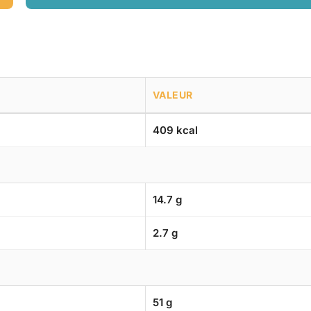
VALEUR
409 kcal
14.7 g
2.7 g
51 g