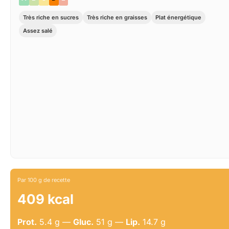
Très riche en sucres
Très riche en graisses
Plat énergétique
Assez salé
Par 100 g de recette
409 kcal
Prot.
5.4 g —
Gluc.
51 g —
Lip.
14.7 g