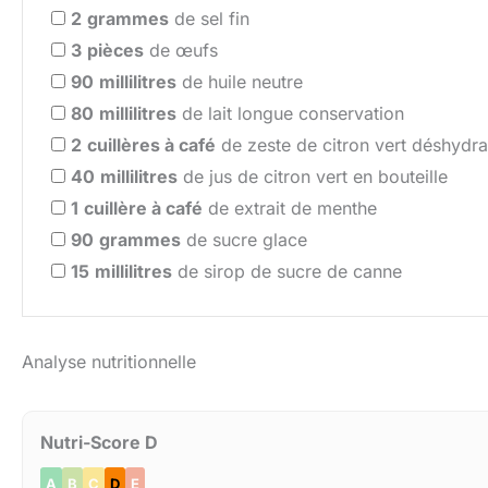
2
grammes
de sel fin
3
pièces
de œufs
90
millilitres
de huile neutre
80
millilitres
de lait longue conservation
2
cuillères à café
de zeste de citron vert déshydra
40
millilitres
de jus de citron vert en bouteille
1
cuillère à café
de extrait de menthe
90
grammes
de sucre glace
15
millilitres
de sirop de sucre de canne
Analyse nutritionnelle
Nutri-Score D
A
B
C
D
E