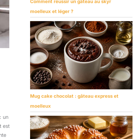
Comment réussir un gâteau au skyr
moelleux et léger ?
Mug cake chocolat : gâteau express et
moelleux
: un
t est
nte