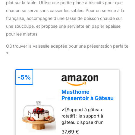
plat sur la table. Utilise une petite pince à biscuits pour que
lave-vaisselle.
Dimensions Ø 28 x 2 cm,
chacun se serve sans casser les sablés. Pour un service à la
et son poids est de 198
française, accompagne d’une tasse de boisson chaude sur
g.
une soucoupe, et propose une serviette en papier épaisse
pour les miettes.
Où trouver la vaisselle adaptée pour une présentation parfaite
?
-5%
Masthome
Présentoir à Gâteau
Sur Pied avec
✔[Support à gâteau
Couvercle, 6in1
rotatif] : le support à
Cloche à Gâteaux
gâteau dispose d'un
Multifonctionelle,
plateau rotatif intégré qui
Support Gâteau en
37,69 €
vous permet d'ajuster