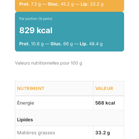
Prot.
7.3 g —
Gluc.
45.2 g —
Lip.
33.2 g
Par portion (4 parts)
829 kcal
Prot.
10.6 g —
Gluc.
66 g —
Lip.
48.4 g
Valeurs nutritionnelles pour 100 g
NUTRIMENT
VALEUR
Énergie
568 kcal
Lipides
Matières grasses
33.2 g