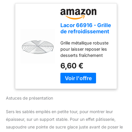
Lacor 66916 - Grille
de refroidissement
en pâtisserie en
Grille métallique robuste
acier chromé
pour laisser reposer les
desserts fraîchement
sortés du four ou couvrir
6,60 €
de chocolat ou de sucre
glas. Fabriqué en acier
chromé pour une longue
durée de vie. Permet de
refroidir uniformément
Astuces de présentation
toutes les parties du
dessert y compris la
partie inférieure. Protège
Sers les sablés empilés en petite tour, pour montrer leur
les surfaces de la cuisine
épaisseur, sur un support stable. Pour un effet pâtisserie,
contre les brûlures. Ce
saupoudre une pointe de sucre glace juste avant de poser le
produit ne passe pas au