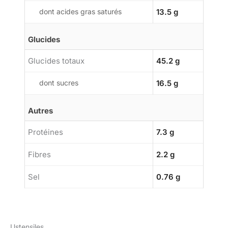
dont acides gras saturés
13.5 g
Glucides
Glucides totaux
45.2 g
dont sucres
16.5 g
Autres
Protéines
7.3 g
Fibres
2.2 g
Sel
0.76 g
Ustensiles