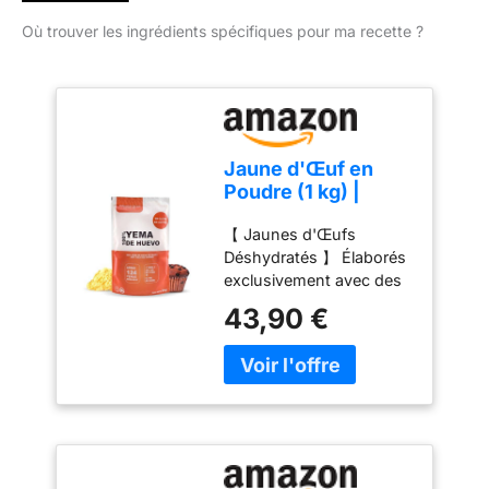
Où trouver les ingrédients spécifiques pour ma recette ?
Jaune d'Œuf en
Poudre (1 kg) |
Jaunes d'Œufs en
【 Jaunes d'Œufs
Poudre | Œufs
Déshydratés 】 Élaborés
Pasteurisés | Sans
exclusivement avec des
Additifs | Produits
jaunes d'œufs
Sans Lactose |
43,90 €
déshydratés,
Présentation en
garantissant un produit
Sachet Sous Vide
de première qualité pour
vos recettes. Leur pureté
se reflète dans chaque
préparation 【
Préparation 】 Avec un
mélange simple d'une