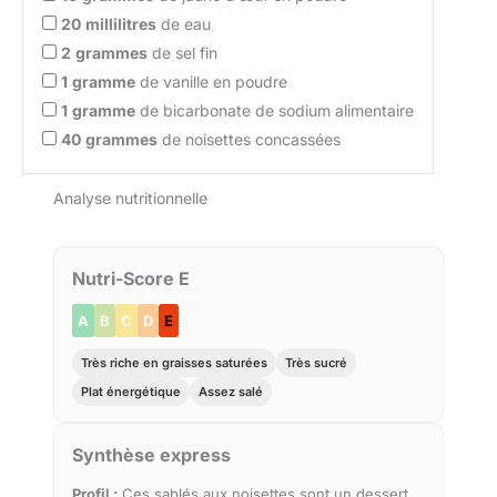
20
millilitres
de eau
2
grammes
de sel fin
1
gramme
de vanille en poudre
1
gramme
de bicarbonate de sodium alimentaire
40
grammes
de noisettes concassées
Analyse nutritionnelle
Nutri-Score E
A
B
C
D
E
Très riche en graisses saturées
Très sucré
Plat énergétique
Assez salé
Synthèse express
Profil :
Ces sablés aux noisettes sont un dessert