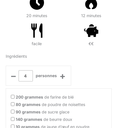
20 minutes
12 minutes
facile
€€
Ingrédients
–
+
personnes
200
grammes
de farine de blé
80
grammes
de poudre de noisettes
90
grammes
de sucre glace
140
grammes
de beurre doux
10
grammes
de jaune d’œuf en poudre