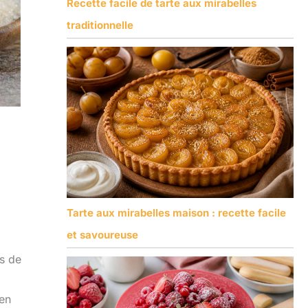
Recette facile de tarte aux mirabelles
traditionnelle
Tarte aux mirabelles maison : recette facile
et savoureuse
ns de
 en