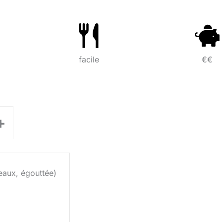
facile
€€
+
aux, égouttée)