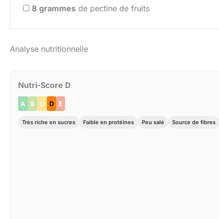
8
grammes
de pectine de fruits
Analyse nutritionnelle
Nutri-Score D
A
B
C
D
E
Très riche en sucres
Faible en protéines
Peu salé
Source de fibres