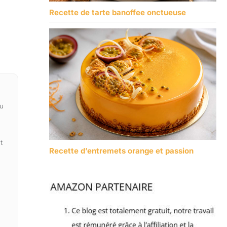
Recette de tarte banoffee onctueuse
du
t
Recette d’entremets orange et passion