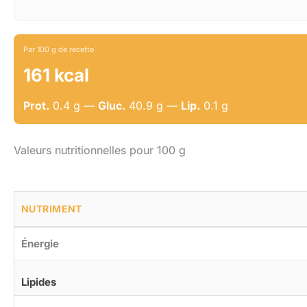
Par 100 g de recette
161 kcal
Prot.
0.4 g —
Gluc.
40.9 g —
Lip.
0.1 g
Valeurs nutritionnelles pour 100 g
NUTRIMENT
Énergie
Lipides