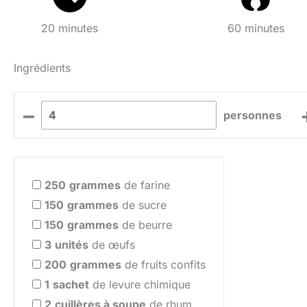
20 minutes
60 minutes
Ingrédients
–
personnes
250
grammes
de farine
150
grammes
de sucre
150
grammes
de beurre
3
unités
de œufs
200
grammes
de fruits confits
1
sachet
de levure chimique
2
cuillères à soupe
de rhum