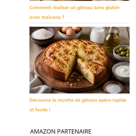
Comment réaliser un gâteau sans gluten
avec maïzena ?
Découvre la recette de gâteau apéro rapide
et facile !