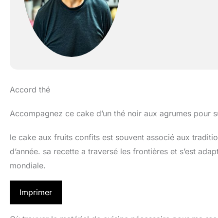
Accord thé
Accompagnez ce cake d’un thé noir aux agrumes pour subl
le cake aux fruits confits est souvent associé aux traditio
d’année. sa recette a traversé les frontières et s’est ada
mondiale.
Imprimer