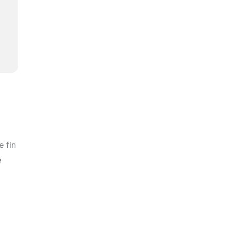
e fin
e