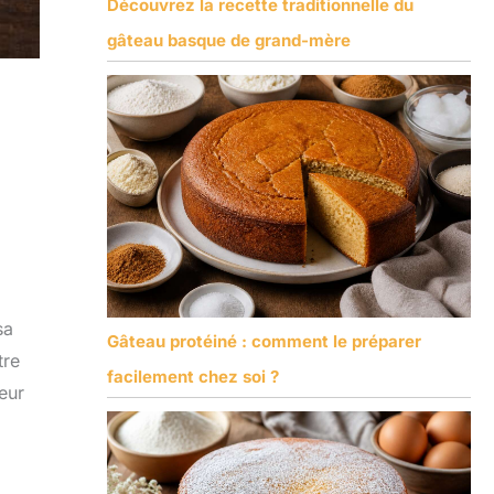
Découvrez la recette traditionnelle du
gâteau basque de grand-mère
sa
Gâteau protéiné : comment le préparer
tre
facilement chez soi ?
leur